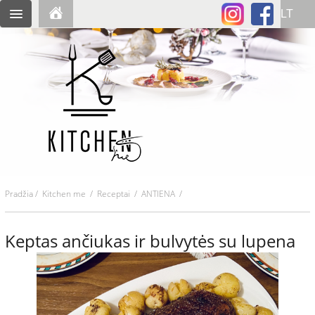
Pradžia
/
Kitchen me
/
Receptai
/ ANTIENA /
Keptas ančiukas ir bulvytės su lupena