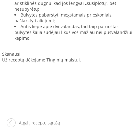
ar stiklinės dugnu, kad jos lengvai „susiplotų“, bet
nesubyrėtų;
Bulvytes pabarstyti mėgstamais prieskoniais,
pašlakstyti aliejumi;
Antis kepė apie dvi valandas, tad taip paruoštas
bulvytes šalia sudėjau likus vos mažiau nei pusvalandžiui
kepimo.
Skanaus!
Už receptą dėkojame Tinginių maistui.
Atgal į receptų sąrašą