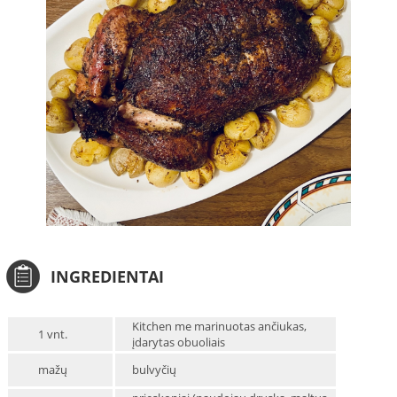
INGREDIENTAI
Kitchen me marinuotas ančiukas,
1 vnt.
įdarytas obuoliais
mažų
bulvyčių