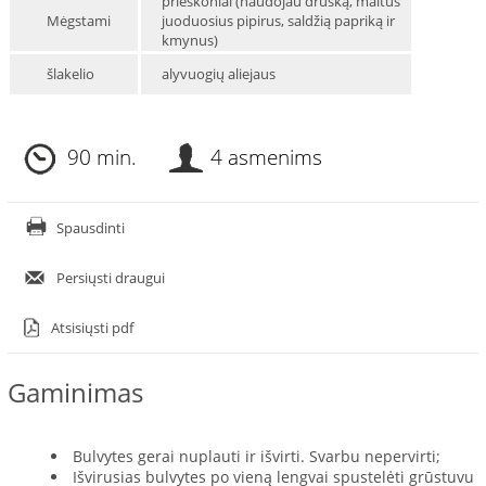
prieskoniai (naudojau druską, maltus
Mėgstami
juoduosius pipirus, saldžią papriką ir
kmynus)
šlakelio
alyvuogių aliejaus
90 min.
4 asmenims
Spausdinti
Persiųsti draugui
Atsisiųsti pdf
Gaminimas
Bulvytes gerai nuplauti ir išvirti. Svarbu nepervirti;
Išvirusias bulvytes po vieną lengvai spustelėti grūstuvu