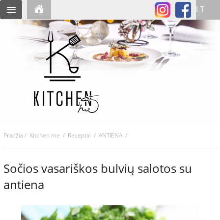
Pradžia
/
Kitchen me
/
Receptai
/ ANTIENA /
Sočios vasariškos bulvių salotos su
antiena