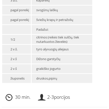
3 a.š.
kaparėlių
pagal poreikį
svogūnų laiškų
pagal poreikį
šviežių krapų ir petražolių
Padažui:
citrinos (reikės tiek sulčių, tiek
1/2
nutarkuotos žievelės)
2 v.š.
tyro alyvuogių aliejaus
2 v.š
Dižono garstyčių
2 v.š
graikiško jogurto
žiupsnelis
druskos,pipirų
30 min.
2-3porcijos