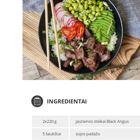
INGREDIENTAI
2x220 g
jautienos steikai Black Angus
5 šaukštai
sojos padažo