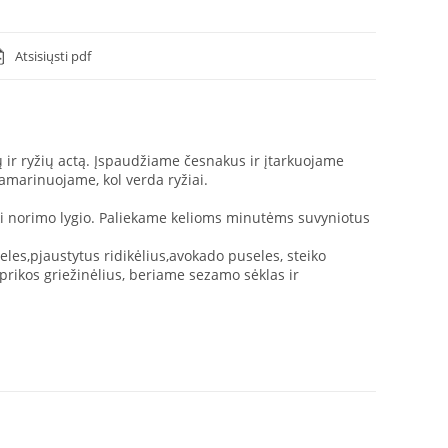
Atsisiųsti pdf
r ryžių actą. Įspaudžiame česnakus ir įtarkuojame
amarinuojame, kol verda ryžiai.
ki norimo lygio. Paliekame kelioms minutėms suvyniotus
es,pjaustytus ridikėlius,avokado puseles, steiko
paprikos griežinėlius, beriame sezamo sėklas ir