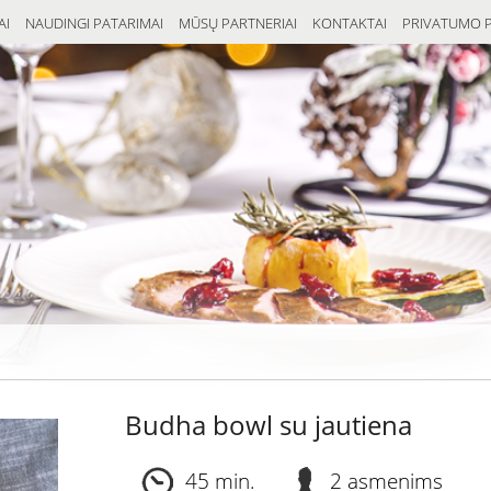
AI
NAUDINGI PATARIMAI
MŪSŲ PARTNERIAI
KONTAKTAI
PRIVATUMO P
Budha bowl su jautiena
45 min.
2 asmenims