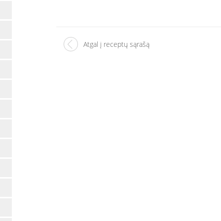
Atgal į receptų sąrašą