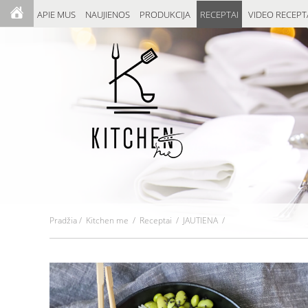
APIE MUS
NAUJIENOS
PRODUKCIJA
RECEPTAI
VIDEO RECEPT
Pradžia
/
Kitchen me
/
Receptai
/ JAUTIENA /