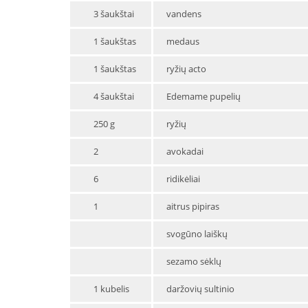
3 šaukštai
vandens
1 šaukštas
medaus
1 šaukštas
ryžių acto
4 šaukštai
Edemame pupelių
250 g
ryžių
2
avokadai
6
ridikėliai
1
aitrus pipiras
svogūno laiškų
sezamo sėklų
1 kubelis
daržovių sultinio