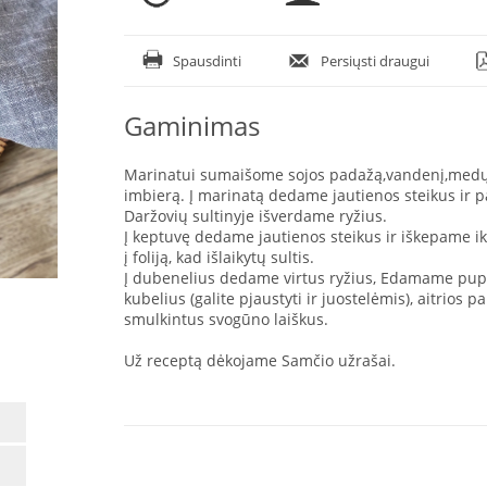
Spausdinti
Persiųsti draugui
Gaminimas
Marinatui sumaišome sojos padažą,vandenį,medų i
imbierą. Į marinatą dedame jautienos steikus ir p
Daržovių sultinyje išverdame ryžius.
Į keptuvę dedame jautienos steikus ir iškepame i
į foliją, kad išlaikytų sultis.
Į dubenelius dedame virtus ryžius, Edamame pupel
kubelius (galite pjaustyti ir juostelėmis), aitrios 
smulkintus svogūno laiškus.
Už receptą dėkojame Samčio užrašai.