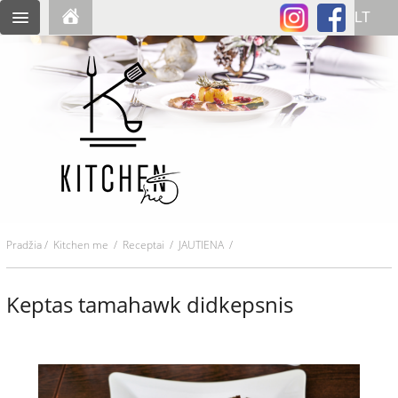
Pradžia
/
Kitchen me
/
Receptai
/ JAUTIENA /
Keptas tamahawk didkepsnis