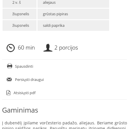
2 v. š
aliejaus
žiupsnelis
grūstas pipiras
žiupsnelis
saldi paprika
60 min
2 porcijos
Spausdinti
Persiųsti draugui
Atsisiųsti pdf
Gaminimas
Į dubenėlį įpilame vorčesterio padažo, aliejaus. Beriame grūsto
pipiro saldžios parikos. Paruoštu marinatu įtriname didkepsnį.