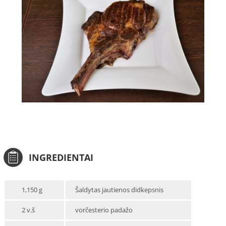
INGREDIENTAI
1,150 g
Šaldytas jautienos didkepsnis
2 v.š
vorčesterio padažo