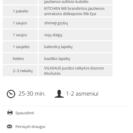
jautienos sultinio kubelio
KITCHEN ME brandintos jautienos
1 pakelio
antrekoto didkepsnio Rib Eye
1 saujos
shimeji grybų
1 saujos
sojų daigų
1 saujelės
kalendrų lapelių
Keleto
baziliko lapelių
VILNIAUS juodos raikytos duonos
2–3 riekelių
Močiutės
25-30 min.
1-2 asmeniui
Spausdinti
Persiųsti draugui