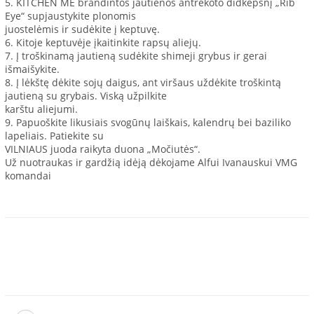
5. KITCHEN ME brandintos jautienos antrekoto didkepsnį „Rib
Eye“ supjaustykite plonomis
juostelėmis ir sudėkite į keptuvę.
6. Kitoje keptuvėje įkaitinkite rapsų aliejų.
7. Į troškinamą jautieną sudėkite shimeji grybus ir gerai
išmaišykite.
8. Į lėkštę dėkite sojų daigus, ant viršaus uždėkite troškintą
jautieną su grybais. Viską užpilkite
karštu aliejumi.
9. Papuoškite likusiais svogūnų laiškais, kalendrų bei baziliko
lapeliais. Patiekite su
VILNIAUS juoda raikyta duona „Močiutės“.
Už nuotraukas ir gardžią idėją dėkojame Alfui Ivanauskui VMG
komandai