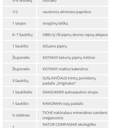
5–6 skiltelių
česnako
1/2
raudonos aitriosios paprikos
1 saujos
svogūnų laiškų
6–7 šaukštų
OBELIŲ čili pipirų skonio rapsų aliejaus
1 šaukšto
Sičuano pipirų
Žiupsnelio
KOTANYI keturių pipirų mišinio
Žiupsnelio
KOTANYI maltos kalendros
SUSLAVIČIAUS trintų pomidorų
3 šaukštų
padažo „Originalus“
1 šaukštelio
DANSUKKER auksaspalvio sirupo
1 šaukšto
KIKKOMAN sojų padažo
TICHĖ natūralaus mineralinio vandens
½ stiklinės
(negazuoto)
NATUR COMPAGNIE ekologiško
1