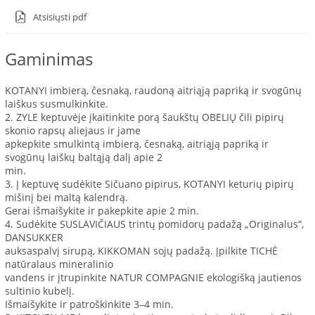
Atsisiųsti pdf
Gaminimas
KOTANYI imbierą, česnaką, raudoną aitriąją papriką ir svogūnų
laiškus susmulkinkite.
2. ZYLE keptuvėje įkaitinkite porą šaukštų OBELIŲ čili pipirų
skonio rapsų aliejaus ir jame
apkepkite smulkintą imbierą, česnaką, aitriąją papriką ir
svogūnų laiškų baltąją dalį apie 2
min.
3. Į keptuvę sudėkite Sičuano pipirus, KOTANYI keturių pipirų
mišinį bei maltą kalendrą.
Gerai išmaišykite ir pakepkite apie 2 min.
4. Sudėkite SUSLAVIČIAUS trintų pomidorų padažą „Originalus“,
DANSUKKER
auksaspalvį sirupą, KIKKOMAN sojų padažą. Įpilkite TICHĖ
natūralaus mineralinio
vandens ir įtrupinkite NATUR COMPAGNIE ekologišką jautienos
sultinio kubelį.
Išmaišykite ir patroškinkite 3–4 min.