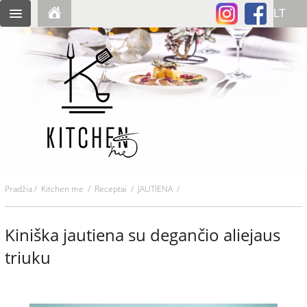
Pradžia
/
Kitchen me
/
Receptai
/ JAUTIENA /
Kiniška jautiena su degančio aliejaus
triuku