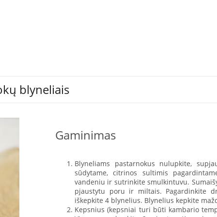
kų blyneliais
Gaminimas
Blyneliams pastarnokus nulupkite, supjaust
sūdytame, citrinos sultimis pagardintam
vandeniu ir sutrinkite smulkintuvu. Sumaišy
pjaustytu poru ir miltais. Pagardinkite dr
iškepkite 4 blynelius. Blynelius kepkite ma
Kepsnius (kepsniai turi būti kambario tempe