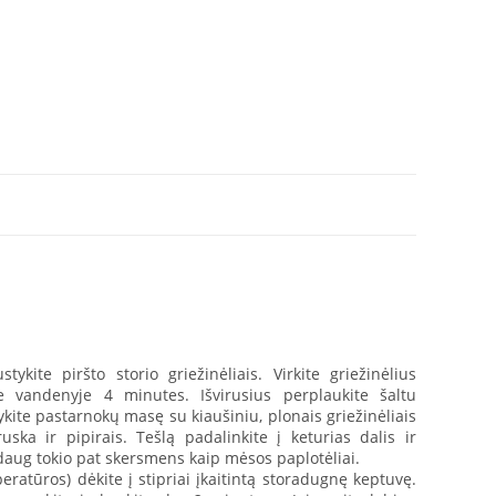
ykite piršto storio griežinėliais. Virkite griežinėlius
e vandenyje 4 minutes. Išvirusius perplaukite šaltu
kite pastarnokų masę su kiaušiniu, plonais griežinėliais
uska ir pipirais. Tešlą padalinkite į keturias dalis ir
ždaug tokio pat skersmens kaip mėsos paplotėliai.
ratūros) dėkite į stipriai įkaitintą storadugnę keptuvę.