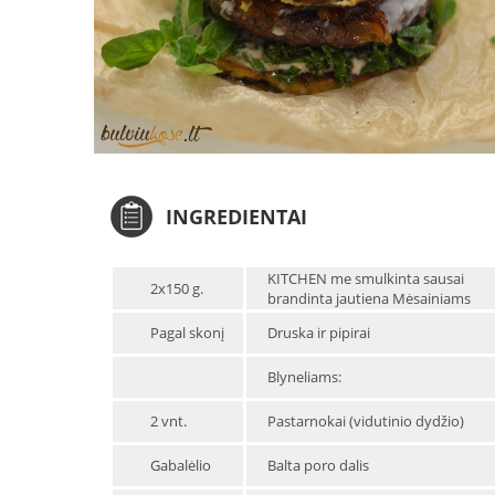
INGREDIENTAI
KITCHEN me smulkinta sausai
2x150 g.
brandinta jautiena Mėsainiams
Pagal skonį
Druska ir pipirai
Blyneliams:
2 vnt.
Pastarnokai (vidutinio dydžio)
Gabalėlio
Balta poro dalis