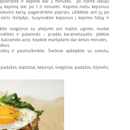
pverskite ir kepkite dar 2 minutes. Jei norite labiau
usių kepimą dar po 1-3 minutes. Kepimo metu kepsnius
kutinį kartą, pagardinkite pipirais, uždėkite ant jų po
sūris išsilydys. Suvyniokite kepsnius į kepimo foliją ir
pkite svogūnus su aliejumi ant mažos ugnies, nuolat
inkštės ir patamsės – pradės karamelizuotis. Įdėkite
lį balzamiko acto. Kepkite maišydami dar kelias minutes.
uktus.
ebų ir pasmulkinkite. Švelniai apkepkite su sviestu,
 padažas, kopūstai, kepsnys, svogūnai, padažas, blynelis,