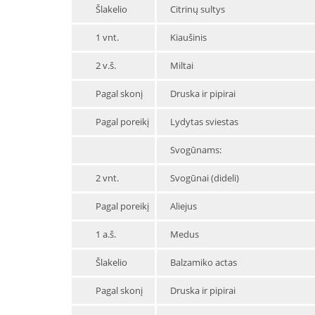
Šlakelio
Citrinų sultys
1 vnt.
Kiaušinis
2 v.š.
Miltai
Pagal skonį
Druska ir pipirai
Pagal poreikį
Lydytas sviestas
Svogūnams:
2 vnt.
Svogūnai (dideli)
Pagal poreikį
Aliejus
1 a.š.
Medus
Šlakelio
Balzamiko actas
Pagal skonį
Druska ir pipirai