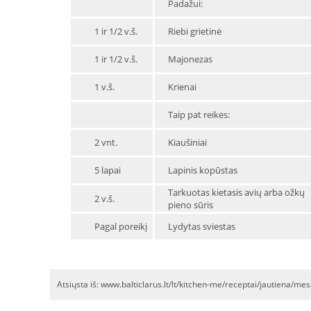
Padažui:
1 ir 1/2 v.š.
Riebi grietinė
1 ir 1/2 v.š.
Majonezas
1 v.š.
Krienai
Taip pat reikės:
2 vnt.
Kiaušiniai
5 lapai
Lapinis kopūstas
Tarkuotas kietasis avių arba ožkų
2 v.š.
pieno sūris
Pagal poreikį
Lydytas sviestas
Atsiųsta iš: www.balticlarus.lt/lt/kitchen-me/receptai/jautiena/me