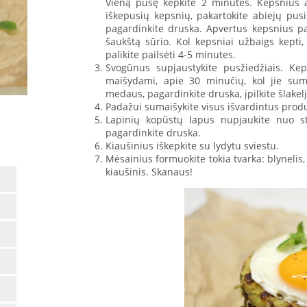
Vieną pusę kepkite 2 minutes. Kepsnius a
iškepusių kepsnių, pakartokite abiejų p
pagardinkite druska. Apvertus kepsnius pas
šaukštą sūrio. Kol kepsniai užbaigs kepti, 
palikite pailsėti 4-5 minutes.
Svogūnus supjaustykite pusžiedžiais. Ke
maišydami, apie 30 minučių, kol jie sum
medaus, pagardinkite druska, įpilkite šlake
Padažui sumaišykite visus išvardintus prod
Lapinių kopūstų lapus nupjaukite nuo sti
pagardinkite druska.
Kiaušinius iškepkite su lydytu sviestu.
Mėsainius formuokite tokia tvarka: blynelis,
kiaušinis. Skanaus!