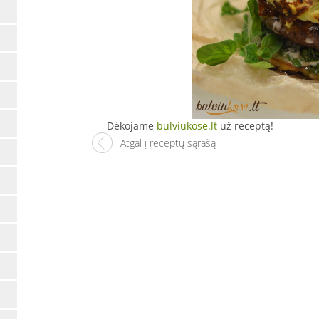
Dėkojame
bulviukose.lt
už receptą!
Atgal į receptų sąrašą