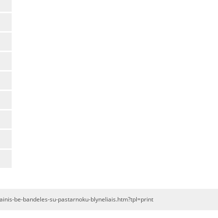
sainis-be-bandeles-su-pastarnoku-blyneliais.htm?tpl=print