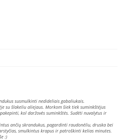
andukus susmulkinti nedideliais gabaliukais.
je su šlakeliu aliejaus. Morkom šiek tiek suminkštėjus
 pakepinti, kol daržovės suminkštės. Sudėti nuvalytus ir
kintus ančių skrandukus, pagardinti raudonėliu, druska bei
 garstyčias, smulkintus krapus ir patroškinti kelias minutes.
še :)