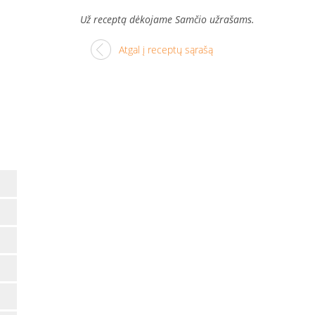
Už receptą dėkojame Samčio užrašams.
Atgal į receptų sąrašą