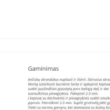
Gaminimas
Ančiukų skrandukus nuplauti ir išvirti. Išvirusius skr
Morką sutarkuoti burokine tarka ir apkepinti keptuvė
sudėti pusžiedžiais pjaustytą poro baltąją dalį ir dar
susmulkintus pievagrybius. Pakepinti 2-3 min.
Į keptuvę su daržovėmis ir pievagrybiais sudėti smul
pipirais. Patroškinti 2-3 min. Supilti grietinėlę,įdėti
Tiekti su norimu garnyru, bet skaniausia su bulvių ko