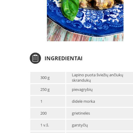
INGREDIENTAI
Lapino puota šviežių ančiukų
300 g
skrandukų
250 g
pievagrybių
1
didelė morka
200
grietinėlės
1 v.š.
garstyčių