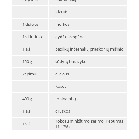
Įdarui:
1 didelės
morkos
1 vidutinio
dydžio svogūno
1 a.š.
bazilikų ir česnakų prieskonių mišinio
150 g
sūdytų baravykų
kepimui
aliejaus
Košei:
400 g
topinambų
1 a.š.
druskos
kokosų minkštimo gėrimo (riebumas
1 v.š.
11-13%)