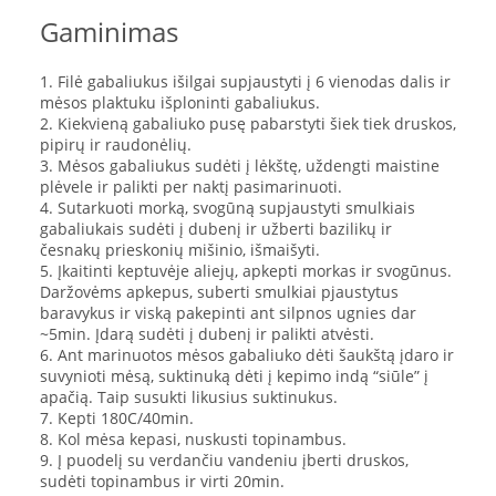
Gaminimas
1. Filė gabaliukus išilgai supjaustyti į 6 vienodas dalis ir
mėsos plaktuku išploninti gabaliukus.
2. Kiekvieną gabaliuko pusę pabarstyti šiek tiek druskos,
pipirų ir raudonėlių.
3. Mėsos gabaliukus sudėti į lėkštę, uždengti maistine
plėvele ir palikti per naktį pasimarinuoti.
4. Sutarkuoti morką, svogūną supjaustyti smulkiais
gabaliukais sudėti į dubenį ir užberti bazilikų ir
česnakų prieskonių mišinio, išmaišyti.
5. Įkaitinti keptuvėje aliejų, apkepti morkas ir svogūnus.
Daržovėms apkepus, suberti smulkiai pjaustytus
baravykus ir viską pakepinti ant silpnos ugnies dar
~5min. Įdarą sudėti į dubenį ir palikti atvėsti.
6. Ant marinuotos mėsos gabaliuko dėti šaukštą įdaro ir
suvynioti mėsą, suktinuką dėti į kepimo indą “siūle” į
apačią. Taip susukti likusius suktinukus.
7. Kepti 180C/40min.
8. Kol mėsa kepasi, nuskusti topinambus.
9. Į puodelį su verdančiu vandeniu įberti druskos,
sudėti topinambus ir virti 20min.