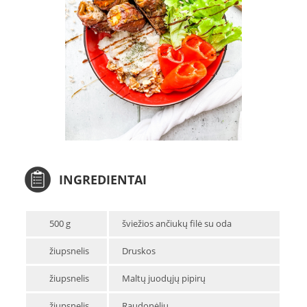
INGREDIENTAI
500 g
šviežios ančiukų filė su oda
žiupsnelis
Druskos
žiupsnelis
Maltų juodųjų pipirų
žiupsnelis
Raudonėlių