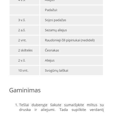
Padažui:
3 v.š.
Sojos padažas
2 a.š.
Sezamų aliejus
2 vnt.
Raudonieji čili pipiriukai (nedideli)
2 skiltelės
Česnakas
2 v.š.
Aliejus
10 vnt.
Svogūnų laiškai
Gaminimas
Tešlai dubenyje šakute sumaišykite miltus su
druska ir aliejumi. Tada supilkite verdantį