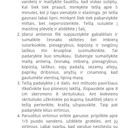
vandenį ir maišykite šaukštu, kad viskas suliptų.
Kai šiek tiek praauš, minkykite tešlą apie 5
minutes, kol ji taps vienalytė ir elastinga. Jei tešla
gaunasi labai lipni, minkant šiek tiek pabarstykite
miltais, bet nepersistenkite. Tešlą susukite į
maistinę plėvelę ir atidėkite į šalį.
Įdarui antienos filė supjaustykite gabalėliais ir
sumalkite česnako skilteles bei imbierą
sutarkuokite, pievagrybius, kopūstą ir svogūnų
laiškus itin kruopšiai susmulkinkite. Tai
padarykite kuo smulkiau. Dubenyje sumaišykite
maltą antieną, česnaką, imbierą, pievagrybius,
kopūstą, laiškus, sojų padažą, sezamų aliejų,
paprikų dribsnius, anyžių ir cinamoną, kad
gautumėte vientisą, lipnią masę.
Tešlą padalykite į 4 dalis. Ant miltuoto paviršiaus
iškočiokite kuo plonesnį lakštą. Išspauskite apie 8
cm skersmens 8 skrituliukus. Ant kiekvieno
skrituliuko užkrėskite po kupiną šaukštelį įdaro ir
tešlą perlenkite, kraštą užspauskite. Taip pat
padarykite kitus virtinius.
Paruoštus virtinius virkite garuose: pripilkite apie
1/3 puodo vandens, uždėkite groteles, ant jų
virtinius. Labai svarbu, kad vanduo nesiliestų su