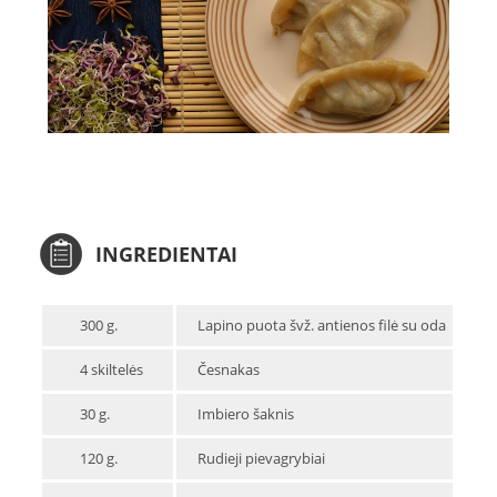
INGREDIENTAI
300 g.
Lapino puota švž. antienos filė su oda
4 skiltelės
Česnakas
30 g.
Imbiero šaknis
120 g.
Rudieji pievagrybiai