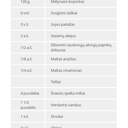
120 g.
Mėlynasis kopūstas
6 vnt.
Svogūno laiškai
3 v.š.
Sojos padažas
2 a.š.
Sezamų aliejus
Džiovinti raudonųjų aitriųjų paprikų
1/2 a.š.
dribsniai
1/8 a.š.
Maltas anyžius
1/4 a.š.
Maltas cinamonas
Tešlai:
4 puodeliai
Šviesūs spelta miltai
1 1/2
Verdantis vanduo
puodelio
1 a.š.
Druska
4 v.š.
Aliejus