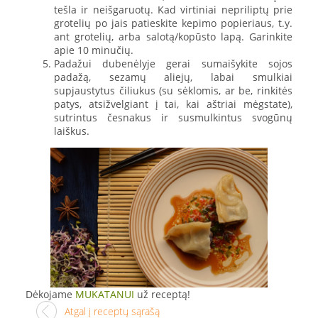
tešla ir neišgaruotų. Kad virtiniai nepriliptų prie
grotelių po jais patieskite kepimo popieriaus, t.y.
ant grotelių, arba salotą/kopūsto lapą. Garinkite
apie 10 minučių.
Padažui dubenėlyje gerai sumaišykite sojos
padažą, sezamų aliejų, labai smulkiai
supjaustytus čiliukus (su sėklomis, ar be, rinkitės
patys, atsižvelgiant į tai, kai aštriai mėgstate),
sutrintus česnakus ir susmulkintus svogūnų
laiškus.
Dėkojame
MUKATANUI
už receptą!
Atgal į receptų sąrašą