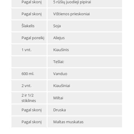
Pagal skonį
5 rūšių juodieji pipirai
Pagal skonį
Vištienos prieskoniai
Šlakelis
Soja
Pagal poreikį
Aliejus
1 vnt.
Kiaušinis
Tešlai:
600 ml.
Vanduo
2 vnt.
Kiaušiniai
2 ir 1/2
Miltai
stiklinės
Pagal skonį
Druska
Pagal skonį
Maltas muskatas