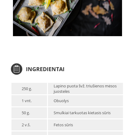
INGREDIENTAI
Lapino puota švž. triušienos mėsos
250 g.
juostelės
1 vnt.
Obuolys
50 g.
Smulkiai tarkuotas kietasis sūris
2 v.š.
Fetos sūris