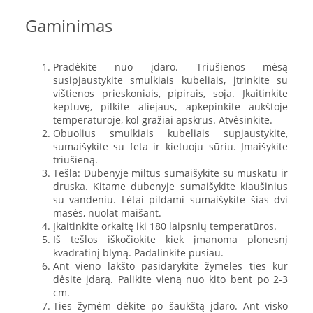
Gaminimas
Pradėkite nuo įdaro. Triušienos mėsą
susipjaustykite smulkiais kubeliais, įtrinkite su
vištienos prieskoniais, pipirais, soja. Įkaitinkite
keptuvę, pilkite aliejaus, apkepinkite aukštoje
temperatūroje, kol gražiai apskrus. Atvėsinkite.
Obuolius smulkiais kubeliais supjaustykite,
sumaišykite su feta ir kietuoju sūriu. Įmaišykite
triušieną.
Tešla: Dubenyje miltus sumaišykite su muskatu ir
druska. Kitame dubenyje sumaišykite kiaušinius
su vandeniu. Lėtai pildami sumaišykite šias dvi
masės, nuolat maišant.
Įkaitinkite orkaitę iki 180 laipsnių temperatūros.
Iš tešlos iškočiokite kiek įmanoma plonesnį
kvadratinį blyną. Padalinkite pusiau.
Ant vieno lakšto pasidarykite žymeles ties kur
dėsite įdarą. Palikite vieną nuo kito bent po 2-3
cm.
Ties žymėm dėkite po šaukštą įdaro. Ant visko