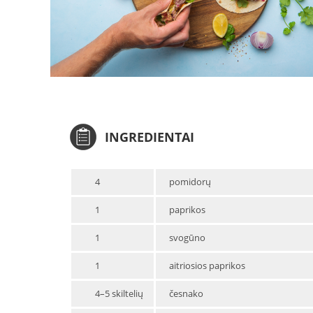
INGREDIENTAI
4
pomidorų
1
paprikos
1
svogūno
1
aitriosios paprikos
4–5 skiltelių
česnako