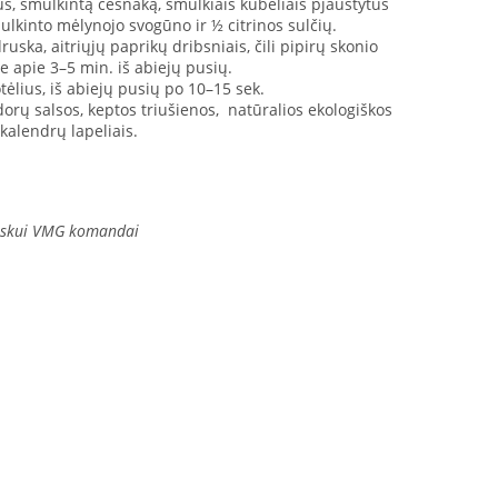
s, smulkintą česnaką, smulkiais kubeliais pjaustytus
ulkinto mėlynojo svogūno ir ½ citrinos sulčių.
ruska, aitriųjų paprikų dribsniais, čili pipirų skonio
je apie 3–5 min. iš abiejų pusių.
otėlius, iš abiejų pusių po 10–15 sek.
dorų salsos, keptos triušienos, natūralios ekologiškos
kalendrų lapeliais.
auskui VMG komandai