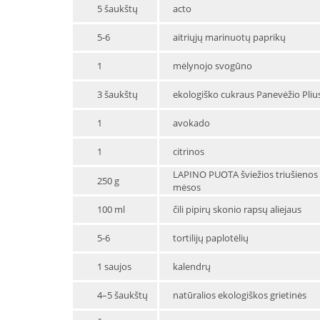
5 šaukštų
acto
5-6
aitriųjų marinuotų paprikų
1
mėlynojo svogūno
3 šaukštų
ekologiško cukraus Panevėžio Pliu
1
avokado
1
citrinos
LAPINO PUOTA šviežios triušienos
250 g
mėsos
100 ml
čili pipirų skonio rapsų aliejaus
5-6
tortilijų paplotėlių
1 saujos
kalendrų
4–5 šaukštų
natūralios ekologiškos grietinės