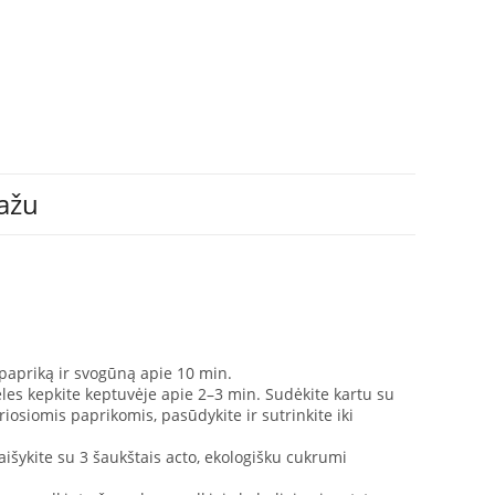
ažu
papriką ir svogūną apie 10 min.
teles kepkite keptuvėje apie 2–3 min. Sudėkite kartu su
iosiomis paprikomis, pasūdykite ir sutrinkite iki
išykite su 3 šaukštais acto, ekologišku cukrumi