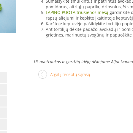
Sumaišykite smulkintus ir patrintus avokadu
pomidorus, aitriųjų paprikų dribsnius, ½ sm
LAPINO PUOTA triušienos mėsą
gardinkite d
rapsų aliejumi ir kepkite įkaitintoje keptuvė
Karštoje keptuvėje pašildykite tortilijų papl
Ant tortilijų dėkite padažo, avokadų ir pomi
grietinės, marinuotų svogūnų ir papuoškite 
Už nuotraukas ir gardžią idėją dėkojame Alfui Ivan
Atgal į receptų sąrašą