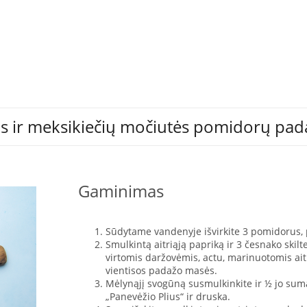
s ir meksikiečių močiutės pomidorų pad
Gaminimas
Sūdytame vandenyje išvirkite 3 pomidorus, 
Smulkintą aitriąją papriką ir 3 česnako skil
virtomis daržovėmis, actu, marinuotomis aitr
vientisos padažo masės.
Mėlynąjį svogūną susmulkinkite ir ½ jo suma
„Panevėžio Plius“ ir druska.