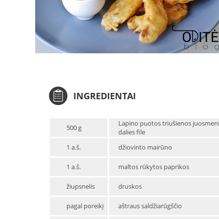
INGREDIENTAI
Lapino puotos triušienos juosmen
500 g
dalies file
1 a.š.
džiovinto mairūno
1 a.š.
maltos rūkytos paprikos
žiupsnelis
druskos
pagal poreikį
aštraus saldžiarūgščio