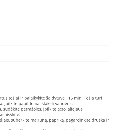
us tešlai ir palaikykite šaldytuve ~15 min. Tešla turi
ta, įpilkite papildomai šlakelį vandens.
 sudėkite petražoles, įpilkite acto, aliejaus,
šmaišykite.
ėliais, suberkite mairūną, papriką, pagardinkite druska ir