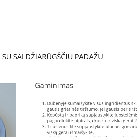
I SU SALDŽIARŪGŠČIU PADAŽU
Gaminimas
Dubenyje sumaišykite visus ingridientus skirt
gautis grietinės tirštumo. Jei gausis per tirš
Kopūstą ir papriką supjaustykite juostelėmis,
pagardinkite pipirais, druska ir viską gerai i
Triušienos file supjaustykite plonais griežin
viską gerai išmaišykite.