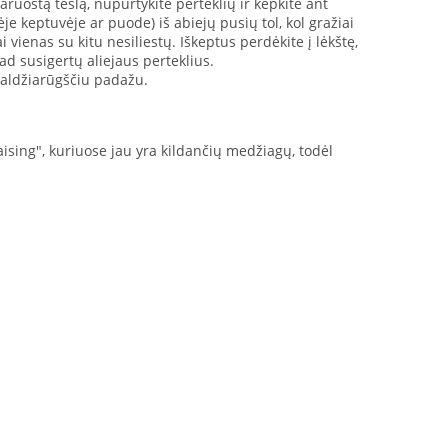
aruoštą tešlą, nupurtykite perteklių ir kepkite ant
ėje keptuvėje ar puode) iš abiejų pusių tol, kol gražiai
vienas su kitu nesiliestų. Iškeptus perdėkite į lėkštę,
kad susigertų aliejaus perteklius.
 saldžiarūgščiu padažu.
aising", kuriuose jau yra kildančių medžiagų, todėl