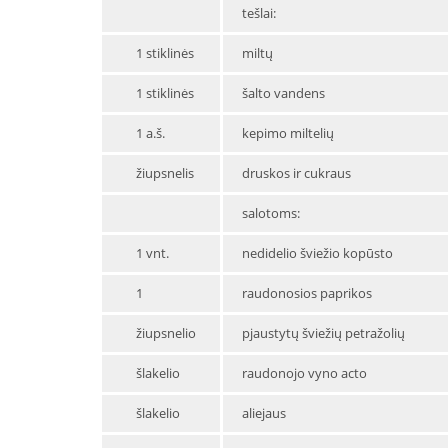
tešlai:
1 stiklinės
miltų
1 stiklinės
šalto vandens
1 a.š.
kepimo miltelių
žiupsnelis
druskos ir cukraus
salotoms:
1 vnt.
nedidelio šviežio kopūsto
1
raudonosios paprikos
žiupsnelio
pjaustytų šviežių petražolių
šlakelio
raudonojo vyno acto
šlakelio
aliejaus