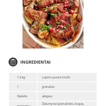
INGREDIENTAI
1,3 kg
Lapino puota triušis
1
granatas
šlakelio
aliejaus
Žalumynai (petražolės, krapai,
mėgiamų