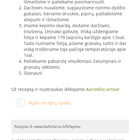
išmaišome ir paliekame pasimarinuoti.
Daržoves nuvalome, supjaustome norimo dydžio
gabalais, beriame druskos, pipirų, pašlakstome
aliejumi ir išmaišome.
Imame kepimo skardą, dedame daržoves,
triušieną, česnako galvutę. Viską uždengiame
folija ir kepame 170 laipsnių karštyje apie 1,5val.
Tada nuimame foliją, pilame granatų sultis ir dar
viską troškiname toje pačioje temperatūroje apie
1val.
Patiekiame pabarstę smulkintais žalumynais ir
granatų sėklomis.
Skanaus!
Už receptą ir nuotraukas dėkojame
Aurimėlio virtuvė
Atgal į receptų sąrašą
Atsiųsta iš: www.balticlarus.lt/lt/lapino-