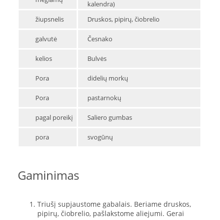
kalendra)
žiupsnelis
Druskos, pipirų, čiobrelio
galvutė
Česnako
kelios
Bulvės
Pora
didelių morkų
Pora
pastarnokų
pagal poreikį
Saliero gumbas
pora
svogūnų
Gaminimas
Triušį supjaustome gabalais. Beriame druskos,
pipirų, čiobrelio, pašlakstome aliejumi. Gerai