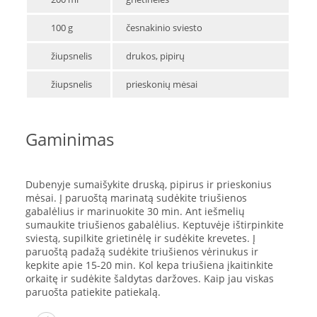
100 g
česnakinio sviesto
žiupsnelis
drukos, pipirų
žiupsnelis
prieskonių mėsai
Gaminimas
Dubenyje sumaišykite druską, pipirus ir prieskonius
mėsai. Į paruoštą marinatą sudėkite triušienos
gabalėlius ir marinuokite 30 min. Ant iešmelių
sumaukite triušienos gabalėlius. Keptuvėje ištirpinkite
sviestą, supilkite grietinėlę ir sudėkite krevetes. Į
paruoštą padažą sudėkite triušienos vėrinukus ir
kepkite apie 15-20 min. Kol kepa triušiena įkaitinkite
orkaitę ir sudėkite šaldytas daržoves. Kaip jau viskas
paruošta patiekite patiekalą.