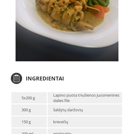
INGREDIENTAI
Lapino puota triušienos juosmeninės
5x200 g
dalies file
300 g
šaldytų daržovių
150 g
krevečių
200 ml
grietinėlės