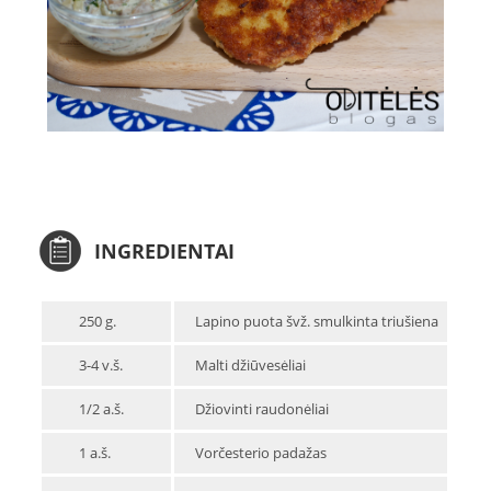
INGREDIENTAI
250 g.
Lapino puota švž. smulkinta triušiena
3-4 v.š.
Malti džiūvesėliai
1/2 a.š.
Džiovinti raudonėliai
1 a.š.
Vorčesterio padažas