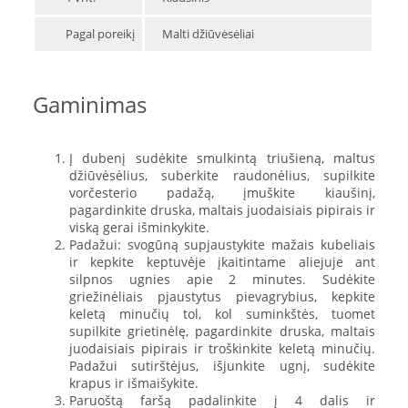
Pagal poreikį
Malti džiūvėsėliai
Gaminimas
Į dubenį sudėkite smulkintą triušieną, maltus
džiūvėsėlius, suberkite raudonėlius, supilkite
vorčesterio padažą, įmuškite kiaušinį,
pagardinkite druska, maltais juodaisiais pipirais ir
viską gerai išminkykite.
Padažui: svogūną supjaustykite mažais kubeliais
ir kepkite keptuvėje įkaitintame aliejuje ant
silpnos ugnies apie 2 minutes. Sudėkite
griežinėliais pjaustytus pievagrybius, kepkite
keletą minučių tol, kol suminkštės, tuomet
supilkite grietinėlę, pagardinkite druska, maltais
juodaisiais pipirais ir troškinkite keletą minučių.
Padažui sutirštėjus, išjunkite ugnį, sudėkite
krapus ir išmaišykite.
Paruoštą faršą padalinkite į 4 dalis ir