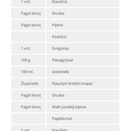
1 vnt.
Kiaušinis
Pagal skonį
Druska
Pagal skonį
Pipirai
Padažui:
1 vnt.
Svogūnas
100 g.
Pievagrybiai
100 ml.
Grietinėlė
Žiupsnelis
Pjaustyti šviežūs krapai
Pagal skonį
Druska
Pagal skonį
Malti juodieji pipirai
Papildomai:
1 vnt.
Kiaušinis