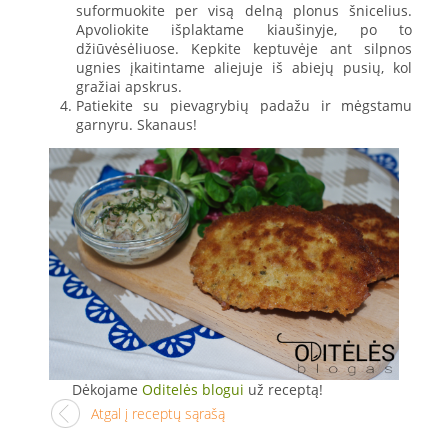
suformuokite per visą delną plonus šnicelius.
Apvoliokite išplaktame kiaušinyje, po to
džiūvėsėliuose. Kepkite keptuvėje ant silpnos
ugnies įkaitintame aliejuje iš abiejų pusių, kol
gražiai apskrus.
Patiekite su pievagrybių padažu ir mėgstamu
garnyru. Skanaus!
Dėkojame
Oditelės blogui
už receptą!
Atgal į receptų sąrašą