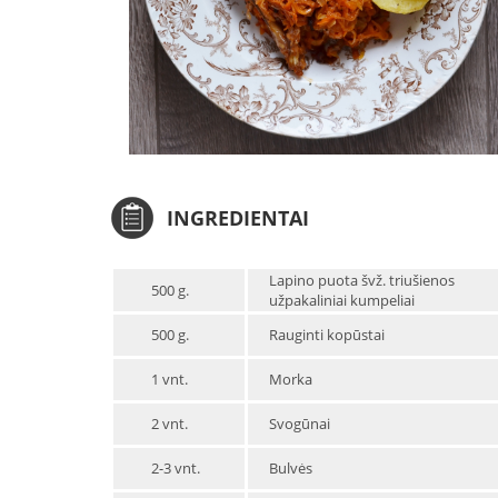
INGREDIENTAI
Lapino puota švž. triušienos
500 g.
užpakaliniai kumpeliai
500 g.
Rauginti kopūstai
1 vnt.
Morka
2 vnt.
Svogūnai
2-3 vnt.
Bulvės