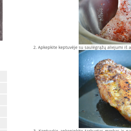
2. Apkepkite keptuvėje su saulėgrąžų aliejumi iš 
3. Keptuvėje apkepinkite tarkuotas morkas ir p