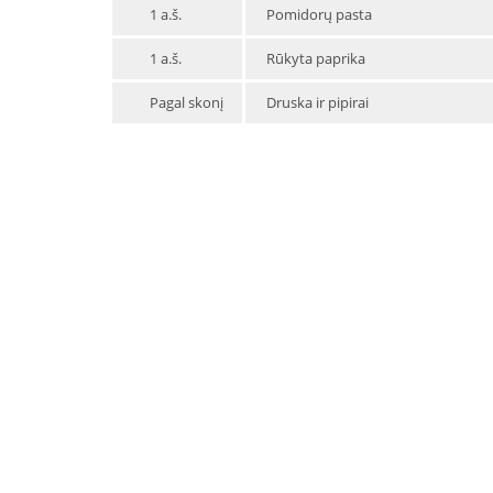
1 a.š.
Pomidorų pasta
1 a.š.
Rūkyta paprika
Pagal skonį
Druska ir pipirai