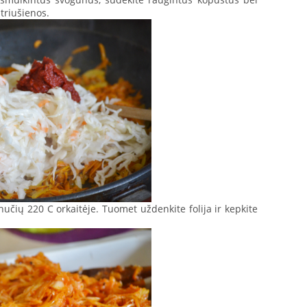
triušienos.
inučių 220 C orkaitėje. Tuomet uždenkite folija ir kepkite