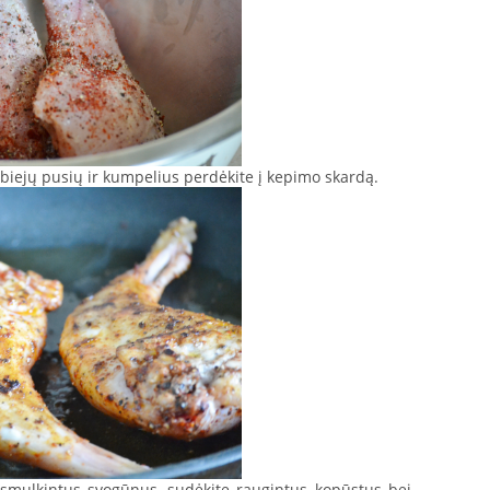
abiejų pusių ir kumpelius perdėkite į kepimo skardą.
asmulkintus svogūnus, sudėkite raugintus kopūstus bei