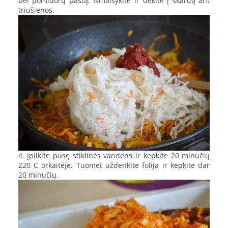
bei pomidorų pastą. Išmaišykite ir dėkite į skardą ant
triušienos.
4. Įpilkite pusę stiklinės vandens ir kepkite 20 minučių
220 C orkaitėje. Tuomet uždenkite folija ir kepkite dar
20 minučių.