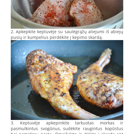
2. Apkepkite keptuvėje su saulėgrąžų aliejumi iš abiejų
pusių ir kumpelius perdėkite į kepimo skardą.
3. Keptuvėje apkepinkite tarkuotas morkas ir
pasmulkintus svogūnus, sudėkite raugintus kopūstus