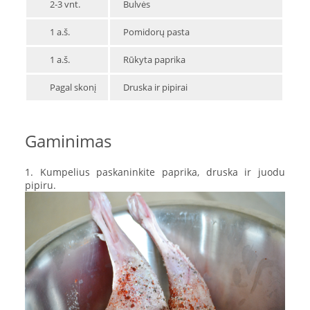
2-3 vnt.
Bulvės
1 a.š.
Pomidorų pasta
1 a.š.
Rūkyta paprika
Pagal skonį
Druska ir pipirai
Gaminimas
1. Kumpelius paskaninkite paprika, druska ir juodu
pipiru.