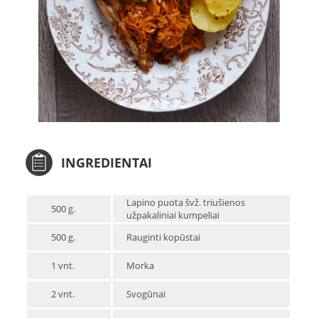
INGREDIENTAI
Lapino puota švž. triušienos
500 g.
užpakaliniai kumpeliai
500 g.
Rauginti kopūstai
1 vnt.
Morka
2 vnt.
Svogūnai