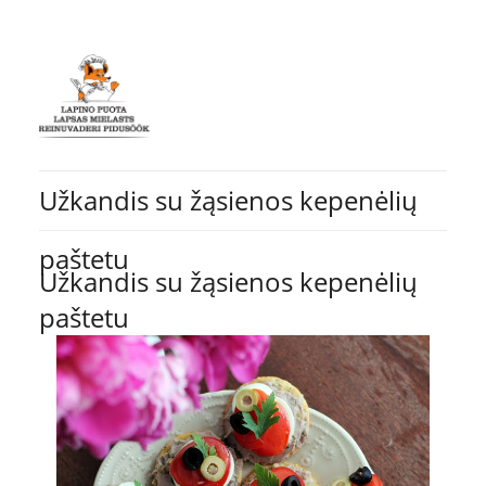
Užkandis su žąsienos kepenėlių
paštetu
Užkandis su žąsienos kepenėlių
paštetu