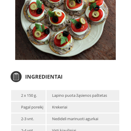
INGREDIENTAI
2 x 150 g.
Lapino puota žąsienos paštetas
Pagal poreikį
Krekeriai
2-3 vnt.
Nedideli marinuoti agurkai
2-4 vnt.
Virti kiaušiniai