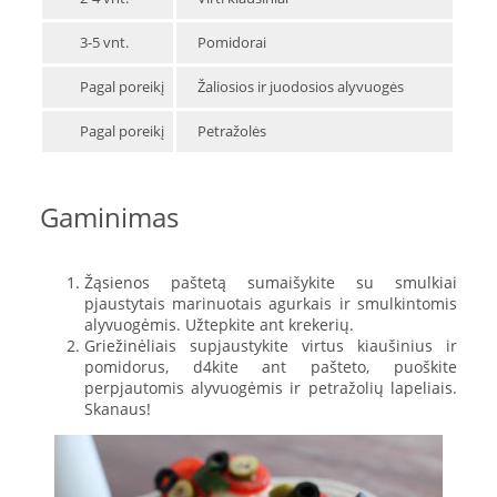
3-5 vnt.
Pomidorai
Pagal poreikį
Žaliosios ir juodosios alyvuogės
Pagal poreikį
Petražolės
Gaminimas
Žąsienos paštetą sumaišykite su smulkiai
pjaustytais marinuotais agurkais ir smulkintomis
alyvuogėmis. Užtepkite ant krekerių.
Griežinėliais supjaustykite virtus kiaušinius ir
pomidorus, d4kite ant pašteto, puoškite
perpjautomis alyvuogėmis ir petražolių lapeliais.
Skanaus!