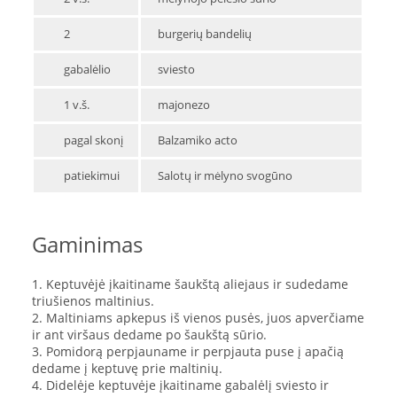
2
burgerių bandelių
gabalėlio
sviesto
1 v.š.
majonezo
pagal skonį
Balzamiko acto
patiekimui
Salotų ir mėlyno svogūno
Gaminimas
1. Keptuvėjė įkaitiname šaukštą aliejaus ir sudedame
triušienos maltinius.
2. Maltiniams apkepus iš vienos pusės, juos apverčiame
ir ant viršaus dedame po šaukštą sūrio.
3. Pomidorą perpjauname ir perpjauta puse į apačią
dedame į keptuvę prie maltinių.
4. Didelėje keptuvėje įkaitiname gabalėlį sviesto ir