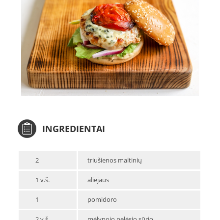
INGREDIENTAI
2
triušienos maltinių
1 v.š.
aliejaus
1
pomidoro
2 v.š.
mėlynojo pelėsio sūrio