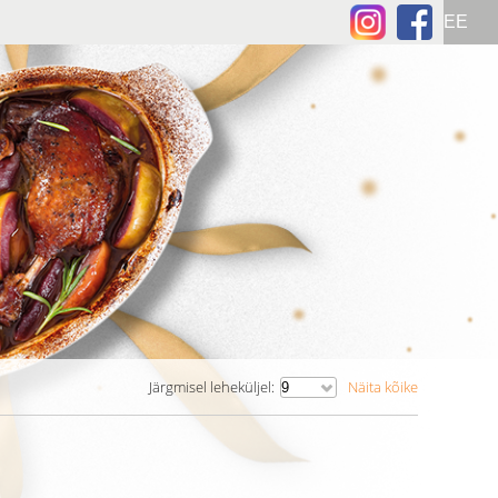
Järgmisel leheküljel:
Näita kõike