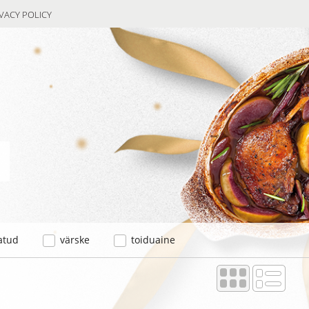
VACY POLICY
atud
värske
toiduaine