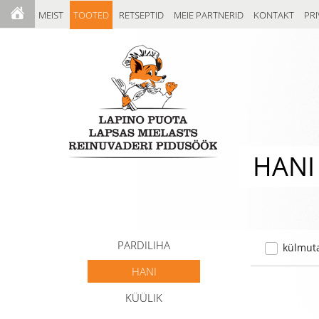
MEIST
TOOTED
RETSEPTID
MEIE PARTNERID
KONTAKT
PRI
HANI
PARDILIHA
külmut
HANI
KÜÜLIK