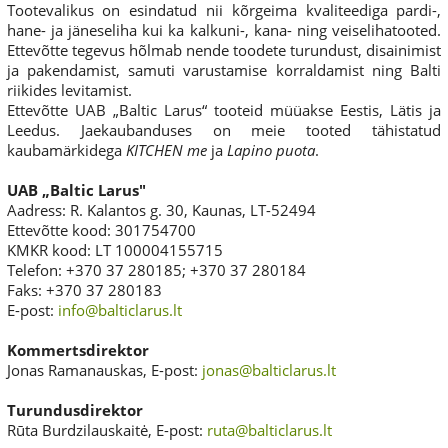
Tootevalikus on esindatud nii kõrgeima kvaliteediga pardi-,
hane- ja jäneseliha kui ka kalkuni-, kana- ning veiselihatooted.
Ettevõtte tegevus hõlmab nende toodete turundust, disainimist
ja pakendamist, samuti varustamise korraldamist ning Balti
riikides levitamist.
Ettevõtte UAB „Baltic Larus“ tooteid müüakse Eestis, Lätis ja
Leedus. Jaekaubanduses on meie tooted tähistatud
kaubamärkidega
KITCHEN me
ja
Lapino puota
.
UAB „Baltic Larus"
Aadress: R. Kalantos g. 30, Kaunas, LT-52494
Ettevõtte kood: 301754700
KMKR kood: LT 100004155715
Telefon: +370 37 280185; +370 37 280184
Faks: +370 37 280183
E-post:
info@balticlarus.lt
Kommertsdirektor
Jonas Ramanauskas, E-post:
jonas@balticlarus.lt
Turundusdirektor
Rūta Burdzilauskaitė, E-post:
ruta@balticlarus.lt