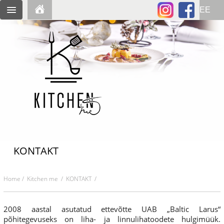
KONTAKT
Home
/
Kitchen me
/ KONTAKT /
2008 aastal asutatud ettevõtte UAB „Baltic Larus“
põhitegevuseks on liha- ja linnulihatoodete hulgimüük.