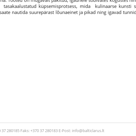
iliha. Tooted on mugavalt pakitud, igaühele sobivates kogustes nin
 tasakaalustatud küpsemisprotsess, mida kulinaarse kunsti spe
 saate nautida suurepärast lõunaeinet ja pikad ning igavad tunn
 37 280185 Faks: +370 37 280183 E-Post: info@balticlarus.lt