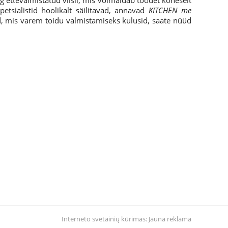
g ettevalmistatud viisil, mis võimaldab toodet koheselt
tsialistid hoolikalt säilitavad, annavad
KITCHEN me
id, mis varem toidu valmistamiseks kulusid, saate nüüd
Interneto svetainių kūrimas
:
Jauna reklama