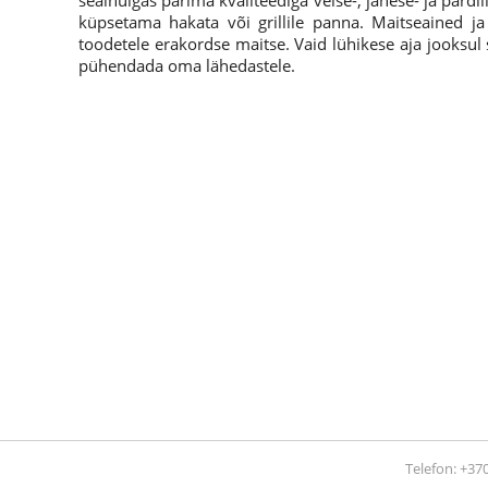
sealhulgas parima kvaliteediga veise-, jänese- ja pard
küpsetama hakata või grillile panna. Maitseained ja
toodetele erakordse maitse. Vaid lühikese aja jooksul
pühendada oma lähedastele.
Telefon: +370