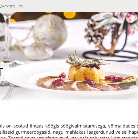
VACY POLICY
T
s on seotud lihtsas köögis söögivalmistamisega, võimaldades
da selliseid gurmeeroogasid, nagu mahlakas laagerdunud veiseliha