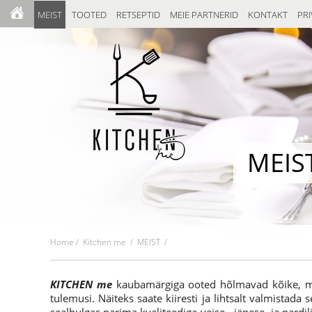
MEIST
TOOTED
RETSEPTID
MEIE PARTNERID
KONTAKT
PRI
MEIS
Home
/
Kitchen me
/ MEIST /
KITCHEN me
kaubamärgiga ooted hõlmavad kõike, mi
tulemusi. Näiteks saate kiiresti ja lihtsalt valmista