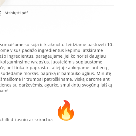
Atsisiųsti pdf
sumaišome su soja ir krakmolu. Leidžiame pastovėti 10–
išome visus padažo ingredientus kepimui atskirame
o ingredientus, paragaujame, jei ko norisi daugiau
 kol gaminsime wraps’us. Juostelėmis supjaustome
’e, bet tinka ir paprasta - aliejuje apkepame antieną ,
ių sudedame morkas, papriką ir bambuko ūglius. Minutę-
išmaišome ir trumpai patroškiname. Viską darome ant
tienos su daržovėmis, agurko, smulkintų svogūnų laiškų
aaam!
i chilli dribsnių ar srirachos