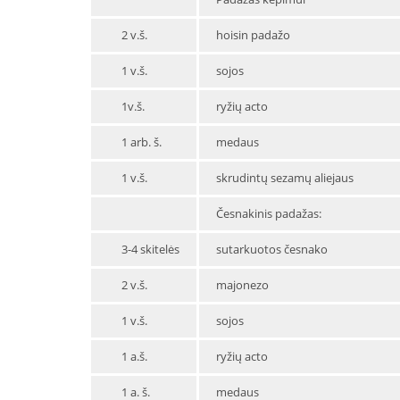
2 v.š.
hoisin padažo
1 v.š.
sojos
1v.š.
ryžių acto
1 arb. š.
medaus
1 v.š.
skrudintų sezamų aliejaus
Česnakinis padažas:
3-4 skitelės
sutarkuotos česnako
2 v.š.
majonezo
1 v.š.
sojos
1 a.š.
ryžių acto
1 a. š.
medaus