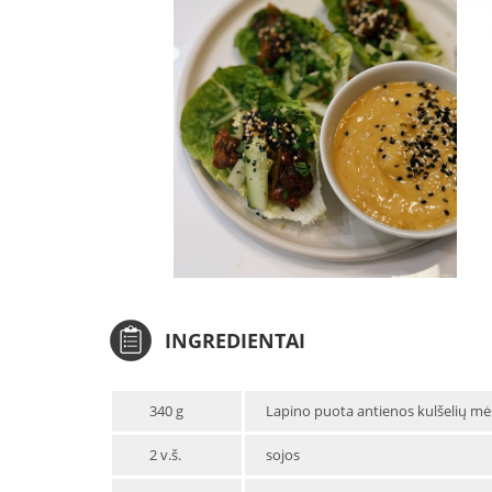
INGREDIENTAI
340 g
Lapino puota antienos kulšelių m
2 v.š.
sojos