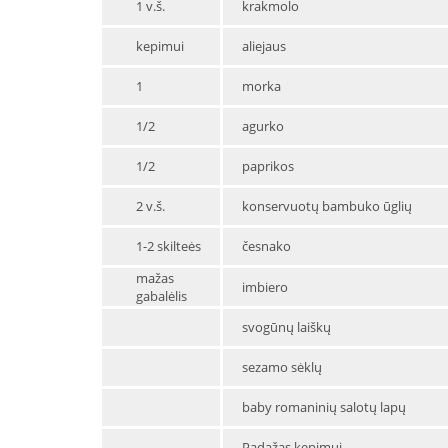
1 v.š.
krakmolo
kepimui
aliejaus
1
morka
1/2
agurko
1/2
paprikos
2 v.š.
konservuotų bambuko ūglių
1-2 skilteės
česnako
mažas
imbiero
gabalėlis
svogūnų laiškų
sezamo sėklų
baby romaninių salotų lapų
Padažas kepimui