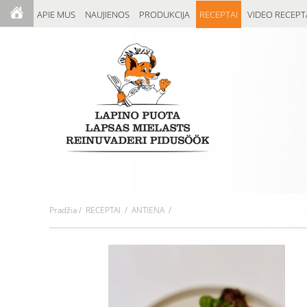
APIE MUS
NAUJIENOS
PRODUKCIJA
RECEPTAI
VIDEO RECEPT
Pradžia
/
RECEPTAI
/ ANTIENA /