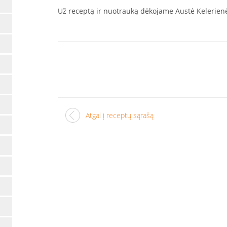
Už receptą ir nuotrauką dėkojame Austė Kelerien
Atgal į receptų sąrašą