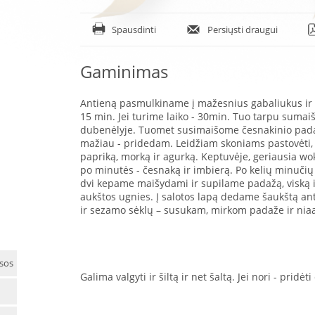
Spausdinti
Persiųsti draugui
Gaminimas
Antieną pasmulkiname į mažesnius gabaliukus ir 
15 min. Jei turime laiko - 30min. Tuo tarpu suma
dubenėlyje. Tuomet susimaišome česnakinio padaž
mažiau - pridedam. Leidžiam skoniams pastovėti,
papriką, morką ir agurką. Keptuvėje, geriausia wok
po minutės - česnaką ir imbierą. Po kelių minuč
dvi kepame maišydami ir supilame padažą, viską 
aukštos ugnies. Į salotos lapą dedame šaukštą an
ir sezamo sėklų – susukam, mirkom padaže ir ni
ėsos
Galima valgyti ir šiltą ir net šaltą. Jei nori - pridėt