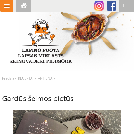
Pradžia
/
RECEPTAI
/ ANTIENA /
Gardūs šeimos pietūs