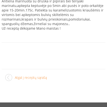
Antiena marinuota su druska ir pipirais bei teriyaki
marinatu,apkepta keptuvėje po 5min abi pusės ir poto orkaitėje
apie 15-20min.175c. Patiekta su karamelizuotomis kriaušėmis ir
virtomis bei apkeptomis bulvių skiltelėmis su
rozmarinais,krapais ir bulvių prieskoniais,pomidoriukai,
spanguolių džemas,žirneliai su majonezu..
Už receptą dėkojame Mano maistas !
Atgal į receptų sąrašą