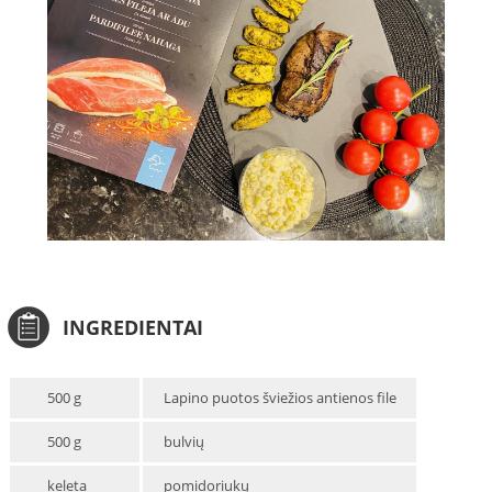
INGREDIENTAI
500 g
Lapino puotos šviežios antienos file
500 g
bulvių
keleta
pomidoriukų