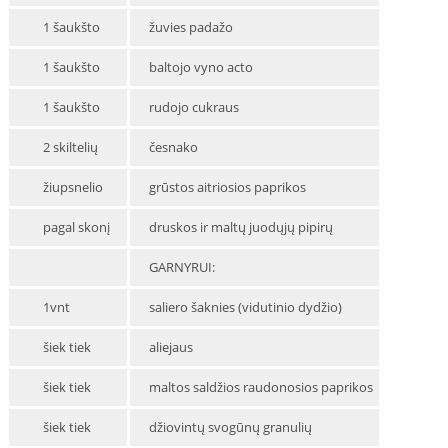
1 šaukšto
žuvies padažo
1 šaukšto
baltojo vyno acto
1 šaukšto
rudojo cukraus
2 skiltelių
česnako
žiupsnelio
grūstos aitriosios paprikos
pagal skonį
druskos ir maltų juodųjų pipirų
GARNYRUI:
1vnt
saliero šaknies (vidutinio dydžio)
šiek tiek
aliejaus
šiek tiek
maltos saldžios raudonosios paprikos
šiek tiek
džiovintų svogūnų granulių