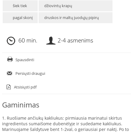
šiek tiek
džiovintų krapų
pagal skonį
druskos ir maltų juodųjų pipirų
60 min.
2-4 asmenims
Spausdinti
Persiųsti draugui
Atsisiųsti pdf
Gaminimas
1. Ruošiame ančiukų kakliukus: pirmiausia marinatui skirtus
ingredientus sumaišome dubenėlyje ir sudedame kakliukus.
Marinuojame šaldytuve bent 1-2val, o geriausiai per naktį. Po to