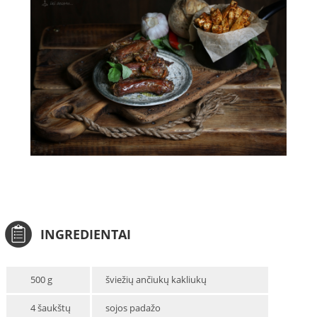
INGREDIENTAI
500 g
šviežių ančiukų kakliukų
4 šaukštų
sojos padažo