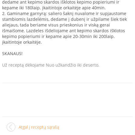
dedame ant kepimo skardos išklotos kepimo popieriumi ir
kepame iki 180laip. įkaitintoje orkaitėje apie 40min.
2. Gaminame garnyrą: saliero šaknį nuvalome ir supjaustome
stambiomis lazdelėmis, dedame į dubenį ir užpilame šiek tiek
aliejaus, tada beriame visus prieskonius ir viską gerai
išmaišome. Lazdeles išdeliojame ant kepimo skardos išklotos
kepimo popieriumi ir kepame apie 20-30min iki 200laip.
įkaitintoje orkaitėje.
SKANAUS!
Už receptą dėkojame Nuo užkandžio iki deserto.
Atgal į receptų sąrašą