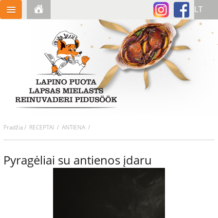
Pradžia
/
RECEPTAI
/ ANTIENA /
Pyragėliai su antienos įdaru