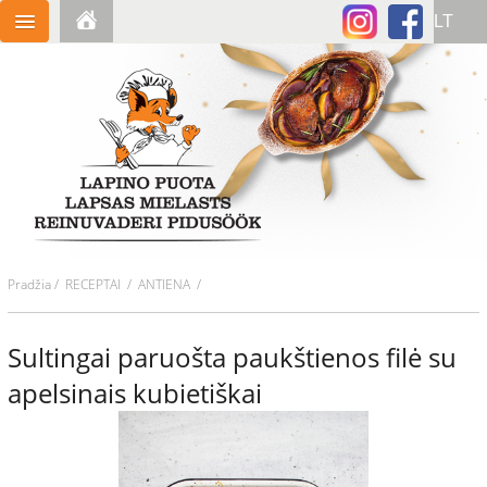
Pradžia
/
RECEPTAI
/ ANTIENA /
Sultingai paruošta paukštienos filė su
apelsinais kubietiškai