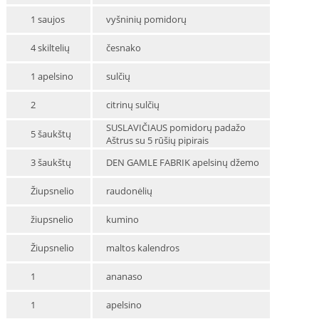
1 saujos
vyšninių pomidorų
4 skiltelių
česnako
1 apelsino
sulčių
2
citrinų sulčių
SUSLAVIČIAUS pomidorų padažo
5 šaukštų
Aštrus su 5 rūšių pipirais
3 šaukštų
DEN GAMLE FABRIK apelsinų džemo
Žiupsnelio
raudonėlių
žiupsnelio
kumino
Žiupsnelio
maltos kalendros
1
ananaso
1
apelsino