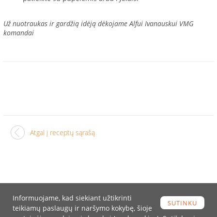
Už nuotraukas ir gardžią idėją dėkojame Alfui Ivanauskui VMG
komandai
Atgal į receptų sąrašą
Informuojame, kad siekiant užtikrinti
SUTINKU
teikiamų paslaugų ir naršymo kokybę, šioje