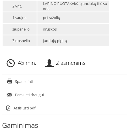
LAPINO PUOTA šviežių ančiukų filė su
2 vnt.
oda
1 saujos
petražolių
žiupsnelio
druskos
Žiupsnelio
juodųjų pipirų
45 min.
2 asmenims
Spausdinti
Persiųsti draugui
Atsisiųsti pdf
Gaminimas