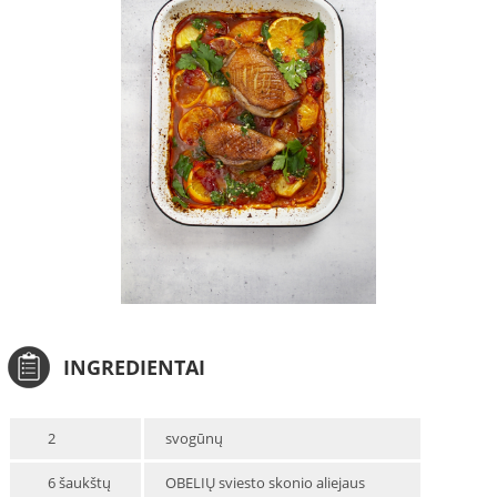
INGREDIENTAI
2
svogūnų
6 šaukštų
OBELIŲ sviesto skonio aliejaus