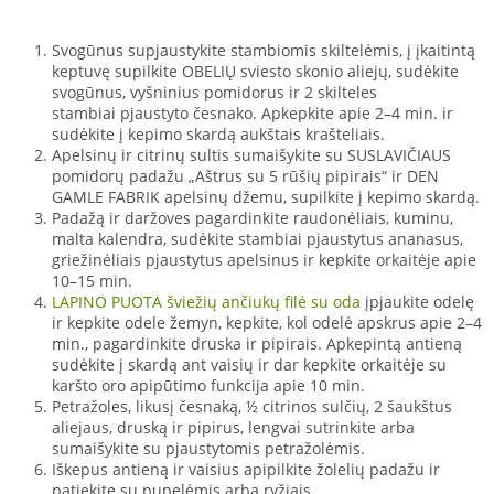
Svogūnus supjaustykite stambiomis skiltelėmis, į įkaitintą
keptuvę supilkite OBELIŲ sviesto skonio aliejų, sudėkite
svogūnus, vyšninius pomidorus ir 2 skilteles
stambiai pjaustyto česnako. Apkepkite apie 2–4 min. ir
sudėkite į kepimo skardą aukštais krašteliais.
Apelsinų ir citrinų sultis sumaišykite su SUSLAVIČIAUS
pomidorų padažu „Aštrus su 5 rūšių pipirais“ ir DEN
GAMLE FABRIK apelsinų džemu, supilkite į kepimo skardą.
Padažą ir daržoves pagardinkite raudonėliais, kuminu,
malta kalendra, sudėkite stambiai pjaustytus ananasus,
griežinėliais pjaustytus apelsinus ir kepkite orkaitėje apie
10–15 min.
LAPINO PUOTA šviežių ančiukų filė su oda
įpjaukite odelę
ir kepkite odele žemyn, kepkite, kol odelė apskrus apie 2–4
min., pagardinkite druska ir pipirais. Apkepintą antieną
sudėkite į skardą ant vaisių ir dar kepkite orkaitėje su
karšto oro apipūtimo funkcija apie 10 min.
Petražoles, likusį česnaką, ½ citrinos sulčių, 2 šaukštus
aliejaus, druską ir pipirus, lengvai sutrinkite arba
sumaišykite su pjaustytomis petražolėmis.
Iškepus antieną ir vaisius apipilkite žolelių padažu ir
patiekite su pupelėmis arba ryžiais.