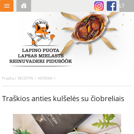
Pradžia
/
RECEPTAI
/ ANTIENA /
Traškios anties kulšelės su čiobreliais