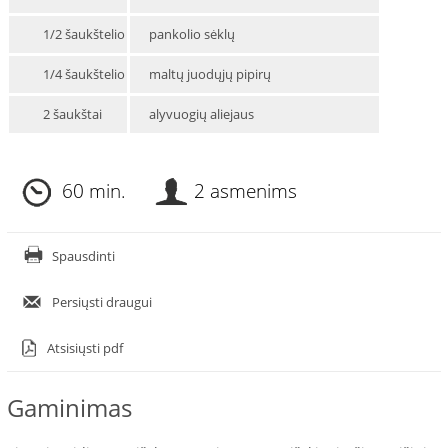
1/2 šaukštelio
pankolio sėklų
1/4 šaukštelio
maltų juodųjų pipirų
2 šaukštai
alyvuogių aliejaus
60 min.
2 asmenims
Spausdinti
Persiųsti draugui
Atsisiųsti pdf
Gaminimas