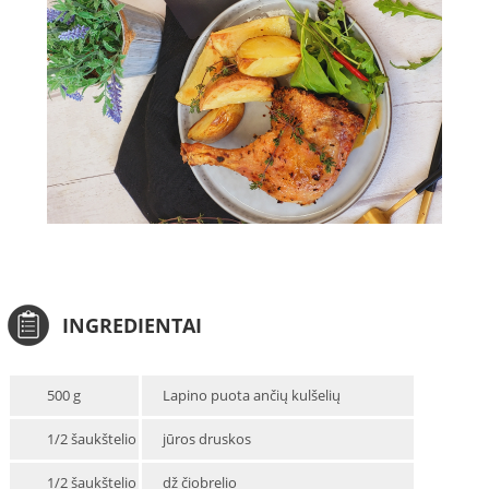
INGREDIENTAI
500 g
Lapino puota ančių kulšelių
1/2 šaukštelio
jūros druskos
1/2 šaukštelio
dž čiobrelio