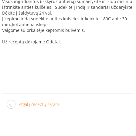
Visus ingridiantus (išskyrus antieną) sumaišykite ir šiuo mišiniu
ištrinkite anties kulšeles. Sudėkite į indą ir sandariai uždarykite.
Dėkite į šaldytuvą 24 val.
Į kepimo indą sudėkite anties kulseles ir kepkite 180C apie 30
min.,kol antiena iškeps.
Valgome su orkaitėje keptomis bulvėmis.
Už receptą dėkojame Odetai.
Atgal į receptų sąrašą