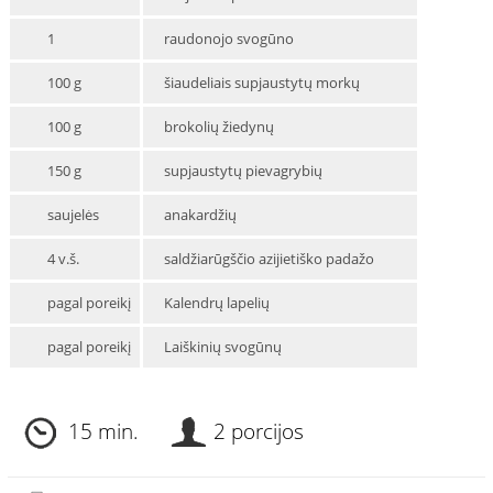
1
raudonojo svogūno
100 g
šiaudeliais supjaustytų morkų
100 g
brokolių žiedynų
150 g
supjaustytų pievagrybių
saujelės
anakardžių
4 v.š.
saldžiarūgščio azijietiško padažo
pagal poreikį
Kalendrų lapelių
pagal poreikį
Laiškinių svogūnų
15 min.
2 porcijos