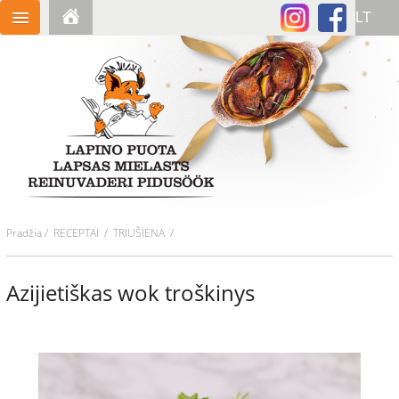
Pradžia
/
RECEPTAI
/ TRIUŠIENA /
Azijietiškas wok troškinys