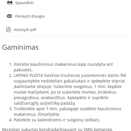
Spausdinti
Persiųsti draugui
Atsisiųsti pdf
Gaminimas
Išvirkite kiaušininius makaronus kaip nurodyta ant
pakuotės.
LAPINO PUOTA šviežios triušienos juosmeninės dalies filė
supjaustykite nedideliais gabaliukais ir apkepkite stipriai
įkaitintame aliejuje. Suberkite svogūnus, 1 min. kepkite
nuolat maišydami, po to suberkite morkas, brokolius,
pievagrybius, anakardžius. Apkepkite ir supilkite
saldžiarūgštį azijietišką padažą.
Troškinkite apie 7 min. pabaigoje sudėkite kiaušininius
makaronus, išmaišykite.
Patiekite su kalendromis ir svogūnų laiškais.
Receptas sukurtas bendradarbiaujant su VMG komanda.