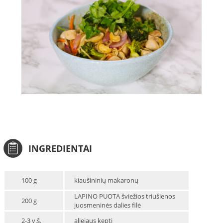
INGREDIENTAI
100 g
kiaušininių makaronų
LAPINO PUOTA šviežios triušienos
200 g
juosmeninės dalies filė
2-3 v.š.
aliejaus kepti