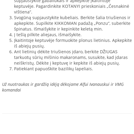
supjaustykite gabaliukais ir apkepkite įkaitintoje
keptuvėje. Pagardinkite KOTANYI prieskoniais „Česnakinė
vištiena“.
Svogūną supjaustykite kubeliais. Berkite šalia triušienos ir
apkepkite. Supilkite KIKKOMAN padažą „Ponzu“, suberkite
špinatus. Išmaišykite ir kepinkite keletą min.
Į tešlą pilkite aliejaus, išmaišykite.
Įkaitintoje keptuvėje formuokite plonus lietinius. Apkepkite
iš abiejų pusių.
Ant lietinių dėkite triušienos įdaro, berkite DŽIUGAS
tarkuotų sūrių mišinio makaronams, susukite, kad įdaras
neiškristų. Dėkite į keptuvę ir kepkite iš abiejų pusių.
Patiekiant papuoškite bazilikų lapeliais.
Už nuotraukas ir gardžią idėją dėkojame Alfui Ivanauskui ir VMG
komandai