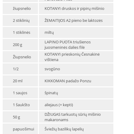
žiupsnelio
KOTANYI druskos ir pipirų mišinio
2 stiklinių
ŽEMAITIJOS A2 pieno be laktozės
1 stiklinės
miltų
LAPINO PUOTA triušienos
200 g
juosmeninės dalies filė
KOTANYI prieskonių Česnakinė
Žiupsnelio
vištiena
1/2
svogūno
20 ml
KIKKOMAN padažo Ponzu
1 saujos
špinatų
1 šaukšto
aliejaus (+ kepti)
DŽIUGAS tarkuotų sūrių mišinio
50 g
makaronams
papuošimui
Šviežių bazilikų lapelių