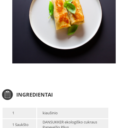
INGREDIENTAI
1
kiaušinio
DANSUKKER ekologiško cukraus
1 šaukšto
Panevėžio Plius