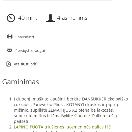
40 min.
4 asmenims
Spausdinti
Persiųsti draugui
Atsisiųsti pdf
Gaminimas
Į dubenį įmuškite kiaušinį, berkite DANSUKKER ekologiško
cukraus „Panevėžio Plius“, KOTANYI druskos ir pipirų
mišinio, supilkite ŽEMAITIJOS A2 pieną be laktozės,
suberkite miltus ir išmaišykite šluotele. Palikite tešlą
pailsėti.
LAPINO PUOTA triušienos juosmeninės dalies filė