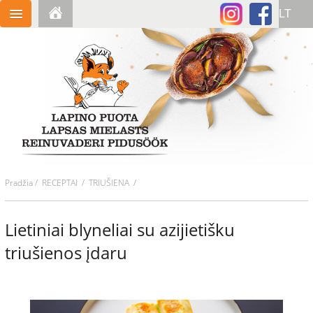
Pradžia
/
RECEPTAI
/ TRIUŠIENA /
Lietiniai blyneliai su azijietišku
triušienos įdaru