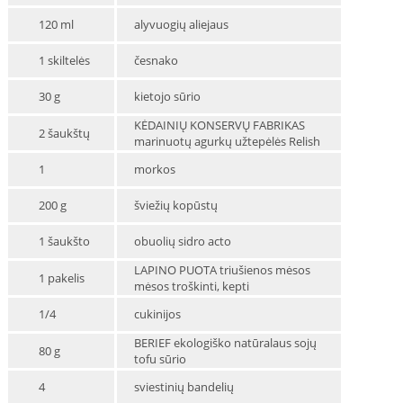
120 ml
alyvuogių aliejaus
1 skiltelės
česnako
30 g
kietojo sūrio
KĖDAINIŲ KONSERVŲ FABRIKAS
2 šaukštų
marinuotų agurkų užtepėlės Relish
1
morkos
200 g
šviežių kopūstų
1 šaukšto
obuolių sidro acto
LAPINO PUOTA triušienos mėsos
1 pakelis
mėsos troškinti, kepti
1/4
cukinijos
BERIEF ekologiško natūralaus sojų
80 g
tofu sūrio
4
sviestinių bandelių