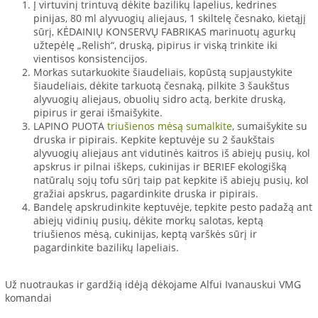
Į virtuvinį trintuvą dėkite bazilikų lapelius, kedrines
pinijas, 80 ml alyvuogių aliejaus, 1 skiltelę česnako, kietąjį
sūrį, KĖDAINIŲ KONSERVŲ FABRIKAS marinuotų agurkų
užtepėlę „Relish“, druską, pipirus ir viską trinkite iki
vientisos konsistencijos.
Morkas sutarkuokite šiaudeliais, kopūstą supjaustykite
šiaudeliais, dėkite tarkuotą česnaką, pilkite 3 šaukštus
alyvuogių aliejaus, obuolių sidro actą, berkite druską,
pipirus ir gerai išmaišykite.
LAPINO PUOTA
triušienos mėsą sumalkite
, sumaišykite su
druska ir pipirais. Kepkite keptuvėje su 2 šaukštais
alyvuogių aliejaus ant vidutinės kaitros iš abiejų pusių, kol
apskrus ir pilnai iškeps, cukinijas ir BERIEF ekologišką
natūralų sojų tofu sūrį taip pat kepkite iš abiejų pusių, kol
gražiai apskrus, pagardinkite druska ir pipirais.
Bandelę apskrudinkite keptuvėje, tepkite pesto padažą ant
abiejų vidinių pusių, dėkite morkų salotas, keptą
triušienos mėsą, cukinijas, keptą varškės sūrį ir
pagardinkite bazilikų lapeliais.
Už nuotraukas ir gardžią idėją dėkojame Alfui Ivanauskui VMG
komandai