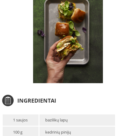
INGREDIENTAI
1 saujos
bazilikų lapų
100 g
kedrinių pinijų