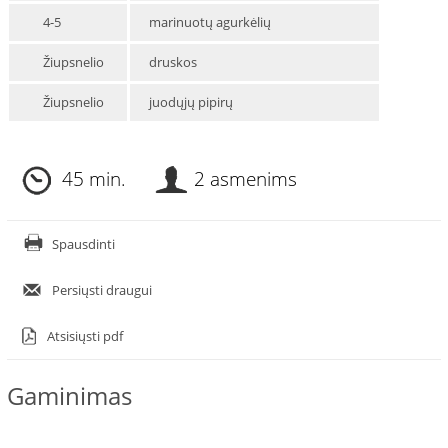
4-5
marinuotų agurkėlių
Žiupsnelio
druskos
Žiupsnelio
juodųjų pipirų
45 min.
2 asmenims
Spausdinti
Persiųsti draugui
Atsisiųsti pdf
Gaminimas