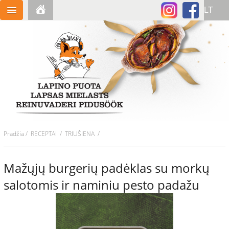
Pradžia
/
RECEPTAI
/ TRIUŠIENA /
Mažųjų burgerių padėklas su morkų
salotomis ir naminiu pesto padažu