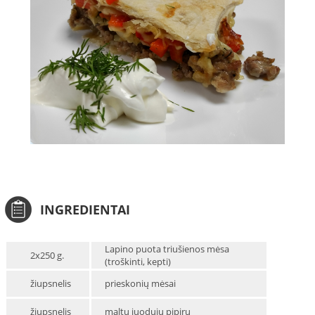
INGREDIENTAI
Lapino puota triušienos mėsa
2x250 g.
(troškinti, kepti)
žiupsnelis
prieskonių mėsai
žiupsnelis
maltų juodųjų pipirų