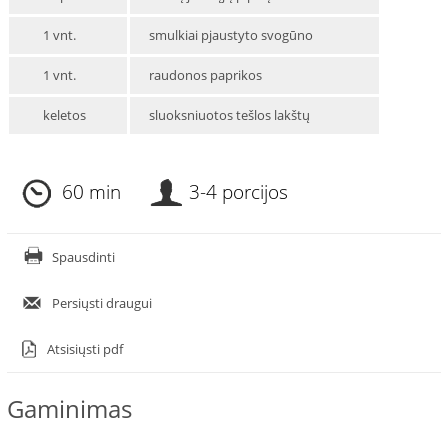
1 vnt.
smulkiai pjaustyto svogūno
1 vnt.
raudonos paprikos
keletos
sluoksniuotos tešlos lakštų
60 min
3-4 porcijos
Spausdinti
Persiųsti draugui
Atsisiųsti pdf
Gaminimas