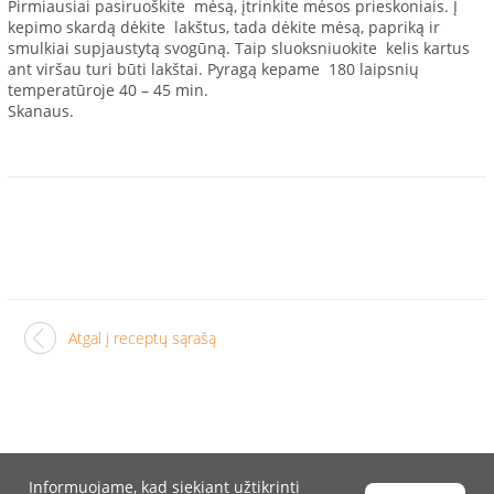
Pirmiausiai pasiruoškite mėsą, įtrinkite mėsos prieskoniais. Į
kepimo skardą dėkite lakštus, tada dėkite mėsą, papriką ir
smulkiai supjaustytą svogūną. Taip sluoksniuokite kelis kartus
ant viršau turi būti lakštai. Pyragą kepame 180 laipsnių
temperatūroje 40 – 45 min.
Skanaus.
Atgal į receptų sąrašą
Informuojame, kad siekiant užtikrinti