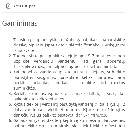
Atsisiųsti pdf
Gaminimas
Triušieną supjaustykite mažais gabaliukais, pabarstykite
druska, pipirais, įspauskite 1 skiltelę česnako ir viską gerai
išmaišykite.
Tuomet viską pakepinkite aliejuje apie 5-7 minutes ir tada
užpilkite verdančiu vandeniu, kad gerai apsemtų.
Troškinkite mėsą ant silpnos ugnies, kol ši bus minkšta.
Kai nebeliks vandens, įpilkite truputį aliejaus, suberkite
pjaustytus svogūnus, pakepkite kelias minutes, tada
berkite tarkuotas morkas ir kepkite, kol morkos
suminkštės.
Berkite žirnelius, įspauskite česnako skiltelę ir viską dar
pakepinkite kelias minutes.
Ryžius dėkite į verdantį pasūdytą vandenį (1 dalis ryžių : 2
dalys vandens) ir virkite 9 minutes. Išjunkite ir uždengtus
dangčiu ryžius palikite pastovėti dar 5-7 minutes.
Galiausiai ryžius dėkite į keptuvę su mėsa ir daržovėmis,
pabarstykite druska, pipirais, šiek tiek įdėkite mėgstamų