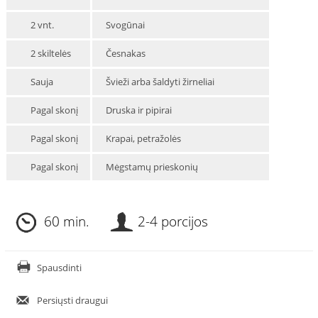
2 vnt.
Svogūnai
2 skiltelės
Česnakas
Sauja
Švieži arba šaldyti žirneliai
Pagal skonį
Druska ir pipirai
Pagal skonį
Krapai, petražolės
Pagal skonį
Mėgstamų prieskonių
60 min.
2-4 porcijos
Spausdinti
Persiųsti draugui