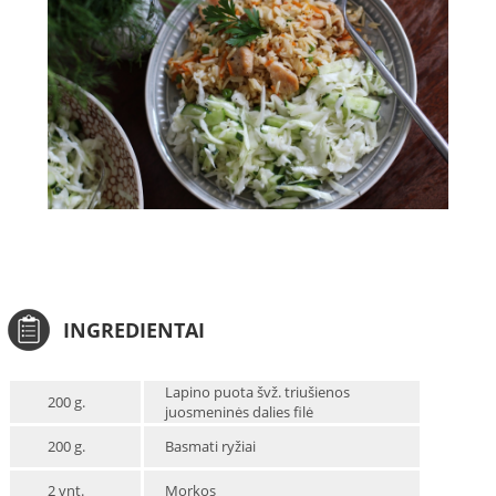
INGREDIENTAI
Lapino puota švž. triušienos
200 g.
juosmeninės dalies filė
200 g.
Basmati ryžiai
2 vnt.
Morkos