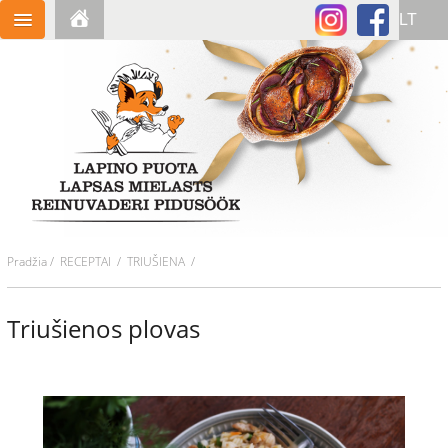
Pradžia
/
RECEPTAI
/ TRIUŠIENA /
Triušienos plovas