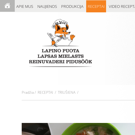
APIE MUS
NAUJIENOS
PRODUKCIJA
RECEPTAI
VIDEO RECEPT
Pradžia
/
RECEPTAI
/ TRIUŠIENA /