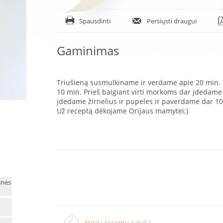
Spausdinti
Persiųsti draugui
Gaminimas
Triušieną susmulkiname ir verdame apie 20 min
10 min. Prieš baigiant virti morkoms dar įdedame ž
įdedame žirnelius ir pupeles ir paverdame dar 10
Už receptą dėkojame Orijaus mamytei;)
inės
Atgal į receptų sąrašą