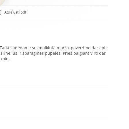
Atsisiųsti pdf
. Tada sudedame susmulkintą morką, paverdme dar apie
irnelius ir šparagines pupeles. Prieš baigiant virti dar
 min.