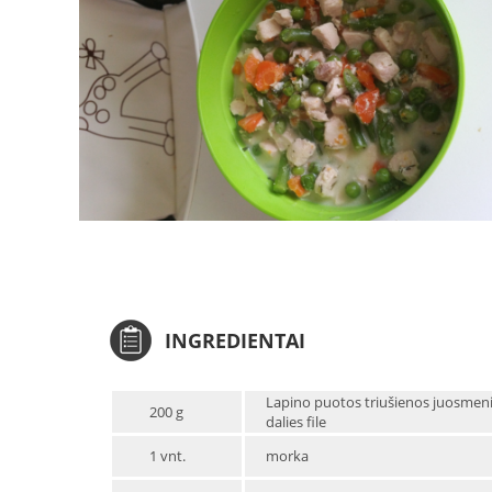
INGREDIENTAI
Lapino puotos triušienos juosmen
200 g
dalies file
1 vnt.
morka