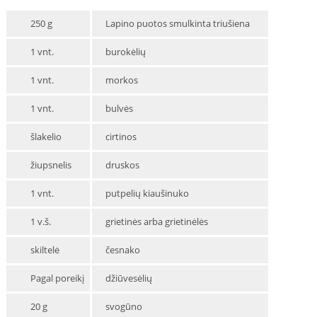
250 g
Lapino puotos smulkinta triušiena
1 vnt.
burokėlių
1 vnt.
morkos
1 vnt.
bulvės
šlakelio
cirtinos
žiupsnelis
druskos
1 vnt.
putpelių kiaušinuko
1 v.š.
grietinės arba grietinėlės
skiltelė
česnako
Pagal poreikį
džiūvesėlių
20 g
svogūno