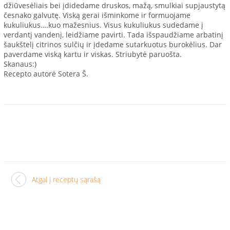
džiūvesėliais bei įdidedame druskos, mažą, smulkiai supjaustytą
česnako galvutę. Viską gerai išminkome ir formuojame
kukuliukus….kuo mažesnius. Visus kukuliukus sudedame į
verdantį vandenį, leidžiame pavirti. Tada išspaudžiame arbatinį
šaukštelį citrinos sulčių ir įdedame sutarkuotus burokėlius. Dar
paverdame viską kartu ir viskas. Striubytė paruošta.
Skanaus:)
Recepto autorė Sotera Š.
Atgal į receptų sąrašą