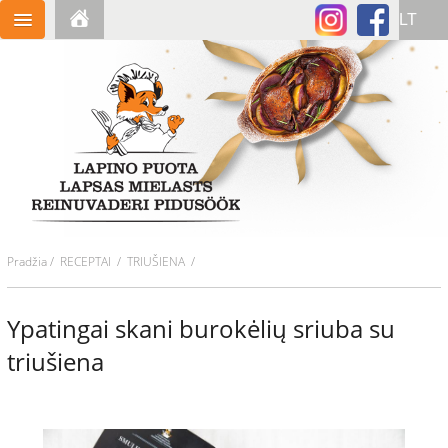
Pradžia
/
RECEPTAI
/ TRIUŠIENA /
Ypatingai skani burokėlių sriuba su
triušiena