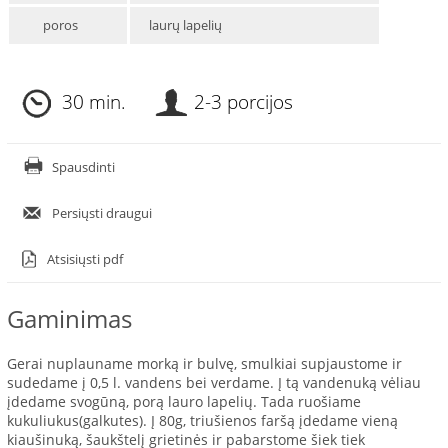
poros
laurų lapelių
30 min.
2-3 porcijos
Spausdinti
Persiųsti draugui
Atsisiųsti pdf
Gaminimas
Gerai nuplauname morką ir bulvę, smulkiai supjaustome ir
sudedame į 0,5 l. vandens bei verdame. Į tą vandenuką vėliau
įdedame svogūną, porą lauro lapelių. Tada ruošiame
kukuliukus(galkutes). Į 80g, triušienos faršą įdedame vieną
kiaušinuką, šaukštelį grietinės ir pabarstome šiek tiek