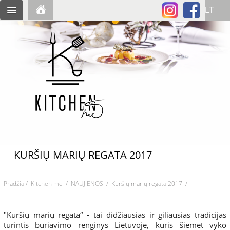
KURŠIŲ MARIŲ REGATA 2017
Pradžia
/
Kitchen me
/
NAUJIENOS
/ Kuršių marių regata 2017 /
"Kuršių marių regata“ - tai didžiausias ir giliausias tradicijas
turintis buriavimo renginys Lietuvoje, kuris šiemet vyko