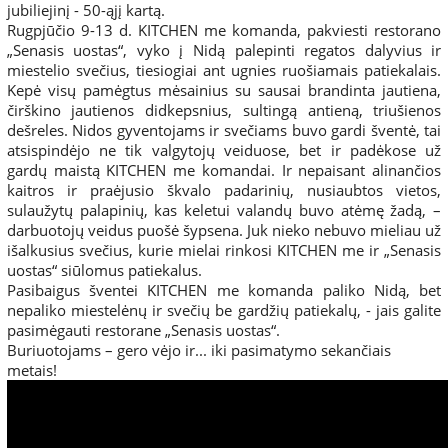
jubiliejinį - 50-ąjį kartą.
Rugpjūčio 9-13 d. KITCHEN me komanda, pakviesti restorano
„Senasis uostas“, vyko į Nidą palepinti regatos dalyvius ir
miestelio svečius, tiesiogiai ant ugnies ruošiamais patiekalais.
Kepė visų pamėgtus mėsainius su sausai brandinta jautiena,
čirškino jautienos didkepsnius, sultingą antieną, triušienos
dešreles. Nidos gyventojams ir svečiams buvo gardi šventė, tai
atsispindėjo ne tik valgytojų veiduose, bet ir padėkose už
gardų maistą KITCHEN me komandai. Ir nepaisant alinančios
kaitros ir praėjusio škvalo padarinių, nusiaubtos vietos,
sulaužytų palapinių, kas keletui valandų buvo atėmę žadą, –
darbuotojų veidus puošė šypsena. Juk nieko nebuvo mieliau už
išalkusius svečius, kurie mielai rinkosi KITCHEN me ir „Senasis
uostas“ siūlomus patiekalus.
Pasibaigus šventei KITCHEN me komanda paliko Nidą, bet
nepaliko miestelėnų ir svečių be gardžių patiekalų, - jais galite
pasimėgauti restorane „Senasis uostas“.
Buriuotojams – gero vėjo ir... iki pasimatymo sekančiais
metais!