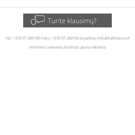
Turite klausimų?
Tel.: +370 37 280185 Faks.: +370 37 280183 el.paštas: info@balticlarus.lt
Interneto svetainių kūrimas
:
Jauna reklama