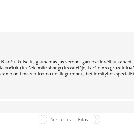
iš ančių kulšelių, gaunamas jas verdant garuose ir vėliau kepan
 ančiukų kulšelę mikrobangų krosnelėje, karšto oro gruzdintuvėje,
 skonio antiena vertinama ne tik gurmanų, bet ir mitybos specialis
Kitas
Ankstesnis