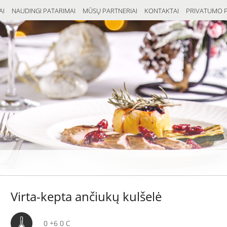
AI
NAUDINGI PATARIMAI
MŪSŲ PARTNERIAI
KONTAKTAI
PRIVATUMO P
Virta-kepta ančiukų kulšelė
0 +6 0 C