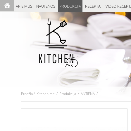
APIE MUS
NAUJIENOS
PRODUKCIJA
RECEPTAI
VIDEO RECEPT
Pradžia
/
Kitchen me
/
Produkcija
/ ANTIENA /