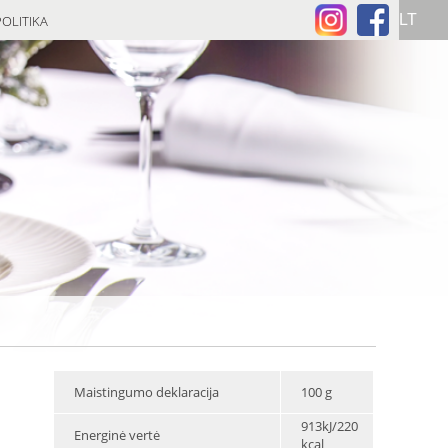
OLITIKA
Maistingumo deklaracija
100 g
913kJ/220
Energinė vertė
kcal