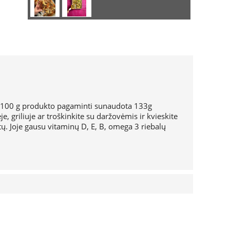
t. 100 g produkto pagaminti sunaudota 133g
 griliuje ar troškinkite su daržovėmis ir kvieskite
tų. Joje gausu vitaminų D, E, B, omega 3 riebalų