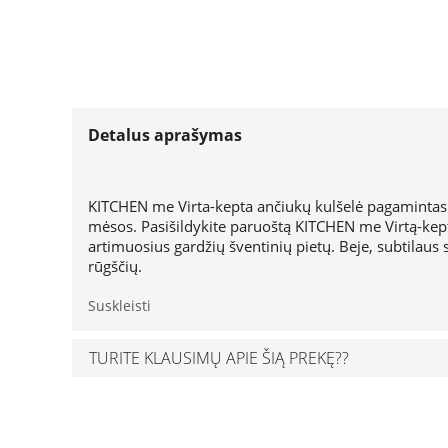
Detalus aprašymas
KITCHEN me Virta-kepta ančiukų kulšelė pagamintas 
mėsos. Pasišildykite paruoštą KITCHEN me Virtą-keptą
artimuosius gardžių šventinių pietų. Beje, subtilaus
rūgščių.
Suskleisti
TURITE KLAUSIMŲ APIE ŠIĄ PREKĘ??