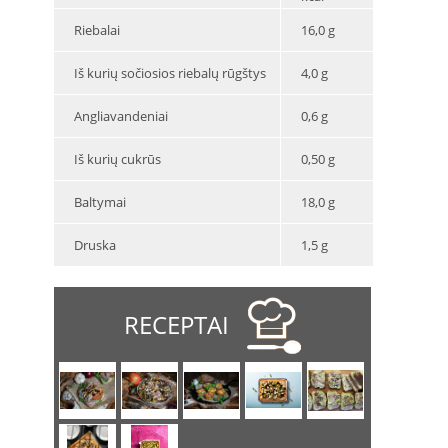
Riebalai
16,0 g
Iš kurių sočiosios riebalų rūgštys
4,0 g
Angliavandeniai
0,6 g
Iš kurių cukrūs
0,50 g
Baltymai
18,0 g
Druska
1,5 g
RECEPTAI