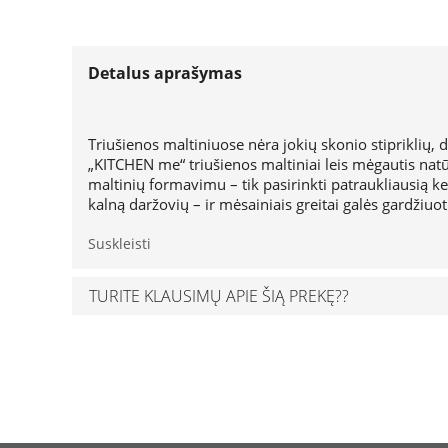
Detalus aprašymas
Triušienos maltiniuose nėra jokių skonio stipriklių, 
„KITCHEN me“ triušienos maltiniai leis mėgautis natū
maltinių formavimu – tik pasirinkti patraukliausią ke
kalną daržovių – ir mėsainiais greitai galės gardžiuo
Suskleisti
TURITE KLAUSIMŲ APIE ŠIĄ PREKĘ??