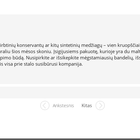
dirbtinių konservantų ar kitų sintetinių medžiagų – vien kruopščiai
raliu šios mėsos skoniu. Įsigijusiems pakuotę, kurioje yra du malt
pimo būdą. Nusipirkite ar išsikepkite mėgstamiausių bandelių, išsi
tis visa prie stalo susibūrusi kompanija.
Kitas
Ankstesnis