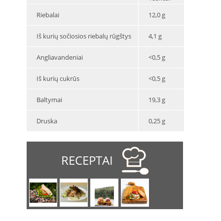
Riebalai
12,0 g
Iš kurių sočiosios riebalų rūgštys
4,1 g
Angliavandeniai
<0,5 g
Iš kurių cukrūs
<0,5 g
Baltymai
19,3 g
Druska
0,25 g
RECEPTAI