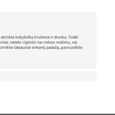
 atrinkta kokybiška triušiena ir druska. Todėl
iniai, neteks rūpintis nei mėsos malimu, nei
rinkite labiausiai tinkantį padažą, pasiruoškite