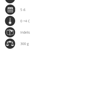
5 d.
0 +4 C
Indelis
300 g