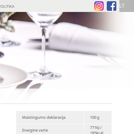
OLITIKA
Maistingumo deklaracija
100 g
771kJ /
Energinė vertė
185kcal