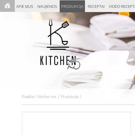
APIE MUS
NAUJIENOS
PRODUKCIJA
RECEPTAI
VIDEO RECEPT
Pradžia
/
Kitchen me
/ Produkcija /