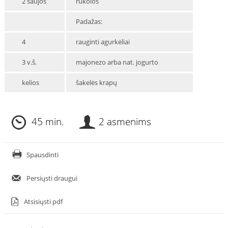
2 saujos
rukolos
Padažas:
4
rauginti agurkėliai
3 v.š.
majonezo arba nat. jogurto
kelios
šakelės krapų
45 min.
2 asmenims
Spausdinti
Persiųsti draugui
Atsisiųsti pdf