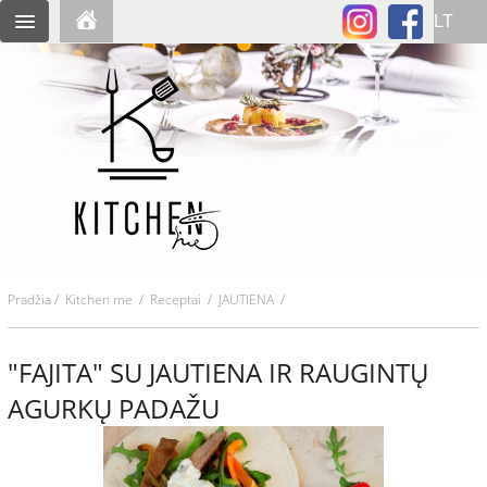
Pradžia
/
Kitchen me
/
Receptai
/ JAUTIENA /
"FAJITA" SU JAUTIENA IR RAUGINTŲ
AGURKŲ PADAŽU