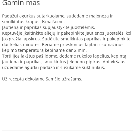
Gaminimas
Padažui agurkus sutarkuojame, sudedame majonezą ir
smulkintus krapus. Išmaišome.
Jautieną ir paprikas supjaustykite juostelėmis.
Keptuvėje įkaitinkite aliejų ir pakepinkite jautienos juostelės, kol
jos gražiai apskrus. Sudėkite smulkintas paprikas ir pakepinkite
dar kelias minutes. Beriame prieskonius fajitai ir sumažinus
kepimo temperatūrą kepiname dar 2 min.
Tortilijos lakštus pašildome, dedame rukolos lapelius, kepintą
jautieną ir paprikas, smulkintus jelepeno pipirus. Ant viršaus
uždedame agurkų padažo ir susukame suktinukus.
Už receptą dėkojame Samčio užrašams.