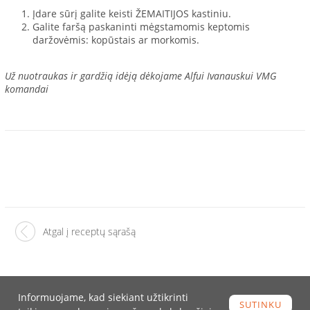
Įdare sūrį galite keisti ŽEMAITIJOS kastiniu.
Galite faršą paskaninti mėgstamomis keptomis
daržovėmis: kopūstais ar morkomis.
Už nuotraukas ir gardžią idėją dėkojame Alfui Ivanauskui VMG
komandai
Atgal į receptų sąrašą
Informuojame, kad siekiant užtikrinti
SUTINKU