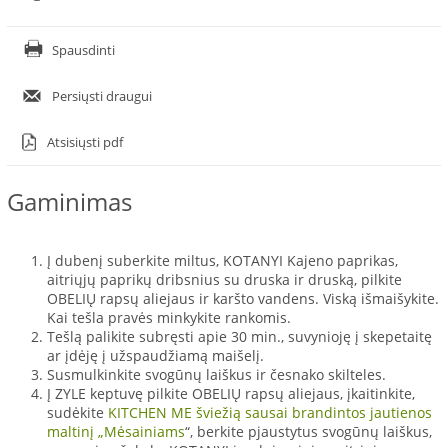
Spausdinti
Persiųsti draugui
Atsisiųsti pdf
Gaminimas
Į dubenį suberkite miltus, KOTANYI Kajeno paprikas,
aitriųjų paprikų dribsnius su druska ir druską, pilkite
OBELIŲ rapsų aliejaus ir karšto vandens. Viską išmaišykite.
Kai tešla pravės minkykite rankomis.
Tešlą palikite subręsti apie 30 min., suvynioję į skepetaitę
ar įdėję į užspaudžiamą maišelį.
Susmulkinkite svogūnų laiškus ir česnako skilteles.
Į ZYLE keptuvę pilkite OBELIŲ rapsų aliejaus, įkaitinkite,
sudėkite
KITCHEN ME šviežią sausai brandintos jautienos
maltinį „Mėsainiams
“, berkite pjaustytus svogūnų laiškus,