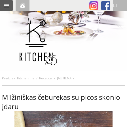
Pradžia
/
Kitchen me
/
Receptai
/ JAUTIENA /
Milžiniškas čeburekas su picos skonio
įdaru