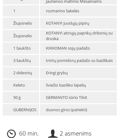
jautienos maltinio Mėsainiams
1
rozmarino šakelės
Žiupsnelio
KOTANYI juodųjų pipirų
KOTANYI aitriųjų paprikų dribsnių su
Žiupsnelio
druska
1 šaukšto
KIKKOMAN sojų padažo
3 šaukštų
trintų pomidorų padažo su bazilikais
2 didesnių
Eringi grybų
Keleto
šviežio baziliko lapelių
50 g
GERMANTO sūrio Tilsit
GUBERNIJOS
duonos giros (patiekti)
60 min.
2 asmenims