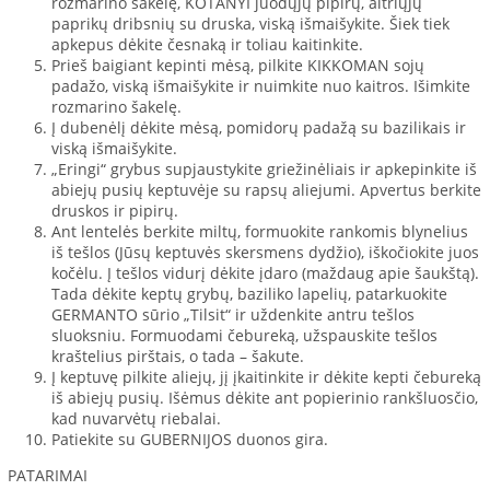
rozmarino šakelę, KOTANYI juodųjų pipirų, aitriųjų
paprikų dribsnių su druska, viską išmaišykite. Šiek tiek
apkepus dėkite česnaką ir toliau kaitinkite.
Prieš baigiant kepinti mėsą, pilkite KIKKOMAN sojų
padažo, viską išmaišykite ir nuimkite nuo kaitros. Išimkite
rozmarino šakelę.
Į dubenėlį dėkite mėsą, pomidorų padažą su bazilikais ir
viską išmaišykite.
„Eringi“ grybus supjaustykite griežinėliais ir apkepinkite iš
abiejų pusių keptuvėje su rapsų aliejumi. Apvertus berkite
druskos ir pipirų.
Ant lentelės berkite miltų, formuokite rankomis blynelius
iš tešlos (Jūsų keptuvės skersmens dydžio), iškočiokite juos
kočėlu. Į tešlos vidurį dėkite įdaro (maždaug apie šaukštą).
Tada dėkite keptų grybų, baziliko lapelių, patarkuokite
GERMANTO sūrio „Tilsit“ ir uždenkite antru tešlos
sluoksniu. Formuodami čebureką, užspauskite tešlos
kraštelius pirštais, o tada – šakute.
Į keptuvę pilkite aliejų, jį įkaitinkite ir dėkite kepti čebureką
iš abiejų pusių. Išėmus dėkite ant popierinio rankšluosčio,
kad nuvarvėtų riebalai.
Patiekite su GUBERNIJOS duonos gira.
PATARIMAI