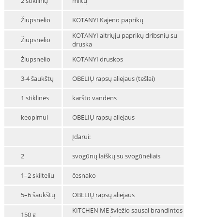
2 stiklinių
miltų
Žiupsnelio
KOTANYI Kajeno paprikų
KOTANYI aitriųjų paprikų dribsnių su
Žiupsnelio
druska
Žiupsnelio
KOTANYI druskos
3-4 šaukštų
OBELIŲ rapsų aliejaus (tešlai)
1 stiklinės
karšto vandens
keopimui
OBELIŲ rapsų aliejaus
Įdarui:
2
svogūnų laiškų su svogūnėliais
1–2 skiltelių
česnako
5–6 šaukštų
OBELIŲ rapsų aliejaus
KITCHEN ME šviežio sausai brandintos
150 g