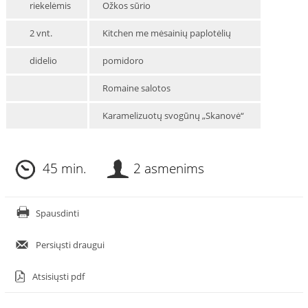
riekelėmis
Ožkos sūrio
2 vnt.
Kitchen me mėsainių paplotėlių
didelio
pomidoro
Romaine salotos
Karamelizuotų svogūnų „Skanovė“
45 min.
2 asmenims
Spausdinti
Persiųsti draugui
Atsisiųsti pdf