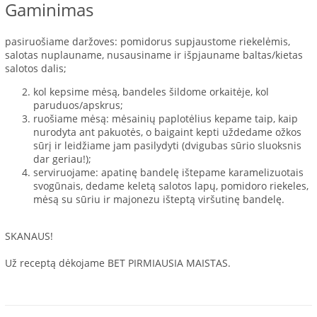
Gaminimas
pasiruošiame daržoves: pomidorus supjaustome riekelėmis,
salotas nuplauname, nusausiname ir išpjauname baltas/kietas
salotos dalis;
kol kepsime mėsą, bandeles šildome orkaitėje, kol
paruduos/apskrus;
ruošiame mėsą: mėsainių paplotėlius kepame taip, kaip
nurodyta ant pakuotės, o baigaint kepti uždedame ožkos
sūrį ir leidžiame jam pasilydyti (dvigubas sūrio sluoksnis
dar geriau!);
serviruojame: apatinę bandelę ištepame karamelizuotais
svogūnais, dedame keletą salotos lapų, pomidoro riekeles,
mėsą su sūriu ir majonezu išteptą viršutinę bandelę.
SKANAUS!
Už receptą dėkojame BET PIRMIAUSIA MAISTAS.