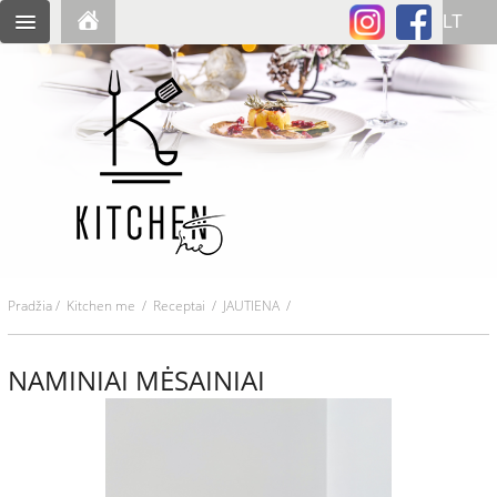
Pradžia
/
Kitchen me
/
Receptai
/ JAUTIENA /
NAMINIAI MĖSAINIAI