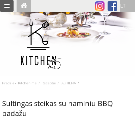
Pradžia
/
Kitchen me
/
Receptai
/ JAUTIENA /
Sultingas steikas su naminiu BBQ
padažu