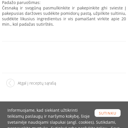
Padažo paruošimas:
Česnaką ir svogūną pasmulkinkite ir pakepinkite ghi svieste Į
pakepusias daržoves sudėkite pomidorų pastą, užpilkite sultiniu,
sudėkite likusius ingredientus ir vis pamaišant virkite apie 20
min., kol padažas sutirštės.
Atgal į receptų sąrašą
Informuojame, kad siekiant užtikrinti
SUTINKU
teikiamų paslaugų ir naršymo kokybę, šioje
Turite klausimų?
svetainėje naudojami slapukai (angl. cookies). Sutikdami,