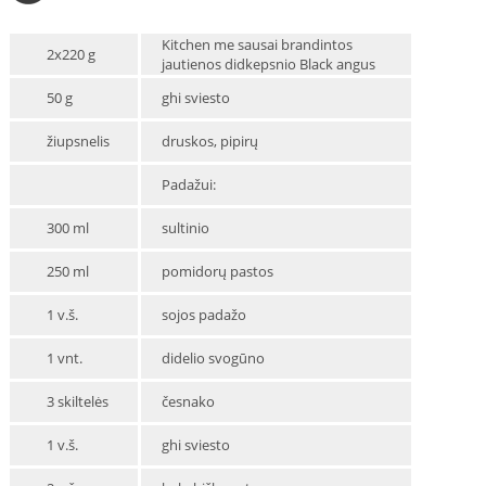
Kitchen me sausai brandintos
2x220 g
jautienos didkepsnio Black angus
50 g
ghi sviesto
žiupsnelis
druskos, pipirų
Padažui:
300 ml
sultinio
250 ml
pomidorų pastos
1 v.š.
sojos padažo
1 vnt.
didelio svogūno
3 skiltelės
česnako
1 v.š.
ghi sviesto