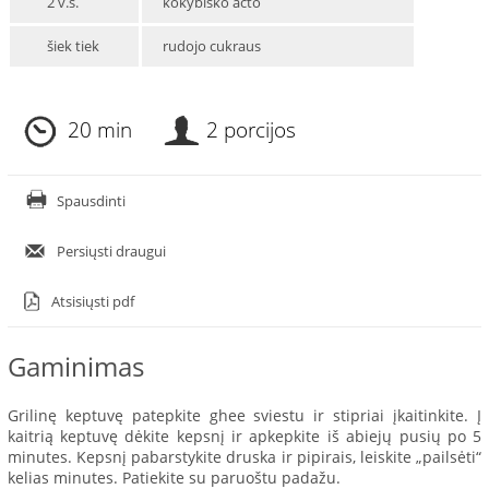
2 v.š.
kokybiško acto
šiek tiek
rudojo cukraus
20 min
2 porcijos
Spausdinti
Persiųsti draugui
Atsisiųsti pdf
Gaminimas
Grilinę keptuvę patepkite ghee sviestu ir stipriai įkaitinkite. Į
kaitrią keptuvę dėkite kepsnį ir apkepkite iš abiejų pusių po 5
minutes. Kepsnį pabarstykite druska ir pipirais, leiskite „pailsėti“
kelias minutes. Patiekite su paruoštu padažu.