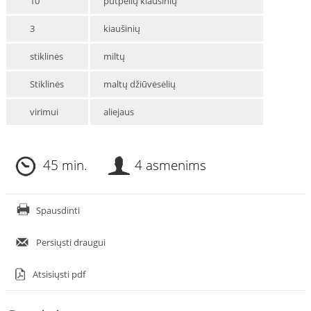
10
putpelių kiaušinių
3
kiaušinių
stiklinės
miltų
Stiklinės
maltų džiūvėsėlių
virimui
aliejaus
45 min.
4 asmenims
Spausdinti
Persiųsti draugui
Atsisiųsti pdf