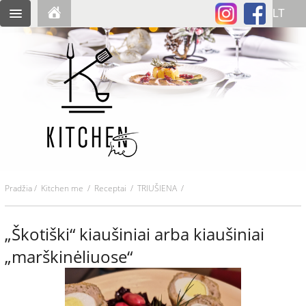
Pradžia
/
Kitchen me
/
Receptai
/ TRIUŠIENA /
„Škotiški“ kiaušiniai arba kiaušiniai
„marškinėliuose“