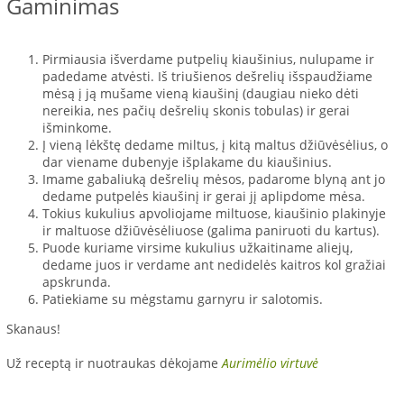
Gaminimas
Pirmiausia išverdame putpelių kiaušinius, nulupame ir
padedame atvėsti. Iš triušienos dešrelių išspaudžiame
mėsą į ją mušame vieną kiaušinį (daugiau nieko dėti
nereikia, nes pačių dešrelių skonis tobulas) ir gerai
išminkome.
Į vieną lėkštę dedame miltus, į kitą maltus džiūvėsėlius, o
dar viename dubenyje išplakame du kiaušinius.
Imame gabaliuką dešrelių mėsos, padarome blyną ant jo
dedame putpelės kiaušinį ir gerai jį aplipdome mėsa.
Tokius kukulius apvoliojame miltuose, kiaušinio plakinyje
ir maltuose džiūvėsėliuose (galima paniruoti du kartus).
Puode kuriame virsime kukulius užkaitiname aliejų,
dedame juos ir verdame ant nedidelės kaitros kol gražiai
apskrunda.
Patiekiame su mėgstamu garnyru ir salotomis.
Skanaus!
Už receptą ir nuotraukas dėkojame
Aurimėlio virtuvė