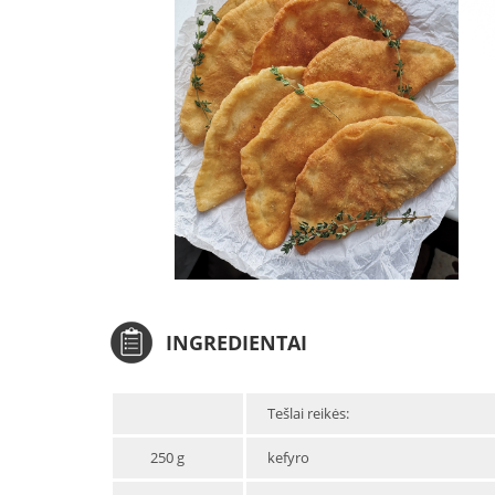
INGREDIENTAI
Tešlai reikės:
250 g
kefyro