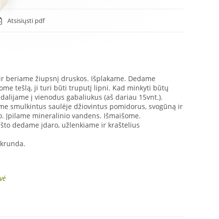
Atsisiųsti pdf
 ir beriame žiupsnį druskos. Išplakame. Dedame
me tešlą, ji turi būti truputį lipni. Kad minkyti būtų
dalijame į vienodus gabaliukus (aš dariau 15vnt.).
me smulkintus saulėje džiovintus pomidorus, svogūną ir
o. Įpilame mineralinio vandens. Išmaišome.
ašto dedame įdaro, užlenkiame ir kraštelius
skrunda.
vė