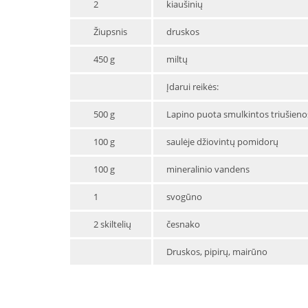
2
kiaušinių
Žiupsnis
druskos
450 g
miltų
Įdarui reikės:
500 g
Lapino puota smulkintos triušieno
100 g
saulėje džiovintų pomidorų
100 g
mineralinio vandens
1
svogūno
2 skiltelių
česnako
Druskos, pipirų, mairūno