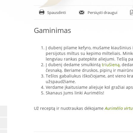
Spausdinti
Persiųsti draugui
Gaminimas
Į dubenį pilame kefyro, mušame kiaušinius
persijotus miltus su kepimo milteliais. Minko
lengviau rankas patepkite aliejumi. Tešlą pa
Į dubenį dedame smulkintą
triušieną
, deda
česnaką. Beriame druskos, pipirų ir mairūn
Tešlos gabaliukus iškočiojame, ant vieno kr
užspaudžiame.
Verdame įkaitusiame aliejuje kol gražiai ap
Skanaus Jums linki Aurimėlis!
Už receptą ir nuotraukas dėkojame
Aurimėlio virtu