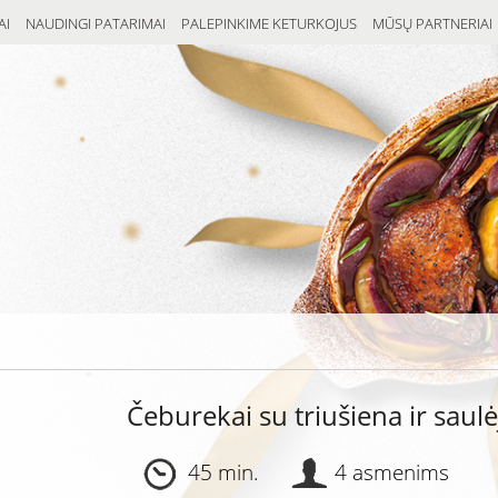
AI
NAUDINGI PATARIMAI
PALEPINKIME KETURKOJUS
MŪSŲ PARTNERIAI
Čeburekai su triušiena ir saul
45 min.
4 asmenims