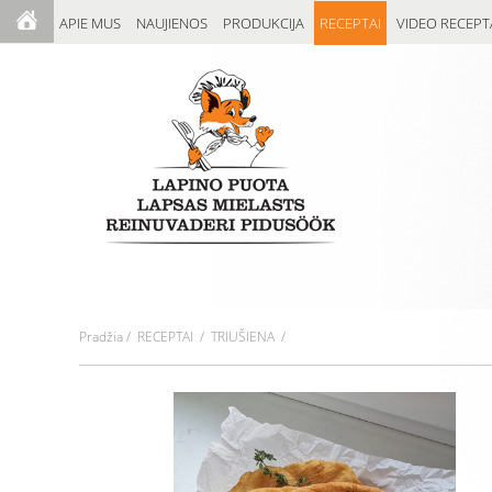
APIE MUS
NAUJIENOS
PRODUKCIJA
RECEPTAI
VIDEO RECEPT
Pradžia
/
RECEPTAI
/ TRIUŠIENA /