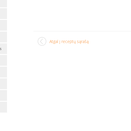
Atgal į receptų sąrašą
s