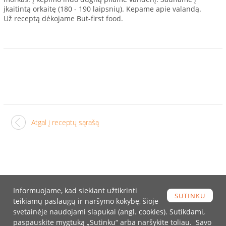
įkaitintą orkaitę (180 - 190 laipsnių). Kepame apie valandą.
Už receptą dėkojame But-first food.
Atgal į receptų sąrašą
Informuojame, kad siekiant užtikrinti
SUTINKU
teikiamų paslaugų ir naršymo kokybę, šioje
Turite klausimų?
svetainėje naudojami slapukai (angl. cookies). Sutikdami,
paspauskite mygtuką „Sutinku“ arba naršykite toliau. Savo