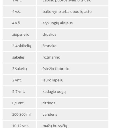
1 vnt.
Lapino puotos šviežio triušio
4 v.š.
balto vyno arba obuolių acto
4 v.š.
alyvuogių aliejaus
žiupsnelio
druskos
3-4 skiltelių
česnako
šakelės
rozmarino
3 šakelių
šviežio čiobrelio
2 vnt.
lauro lapelių
5-7 vnt.
kadagio uogų
0,5 vnt.
citrinos
200-300 ml
vandens
10-12 vnt.
mažų bulvyčių