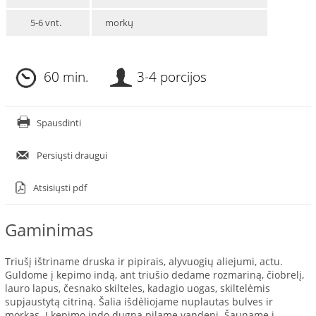
5-6 vnt.
morkų
60 min.
3-4 porcijos
Spausdinti
Persiųsti draugui
Atsisiųsti pdf
Gaminimas
Triušį ištriname druska ir pipirais, alyvuogių aliejumi, actu.
Guldome į kepimo indą, ant triušio dedame rozmariną, čiobrelį,
lauro lapus, česnako skilteles, kadagio uogas, skiltelėmis
supjaustytą citriną. Šalia išdėliojame nuplautas bulves ir
morkas. Į kepimo indo dugną pilame vandenį. Šauname į