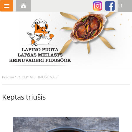
Pradžia
/
RECEPTAI
/ TRIUŠIENA /
Keptas triušis