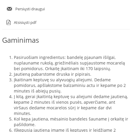
Persiųsti draugui
Atsisiųsti pdf
Gaminimas
Pasiruošiam ingredientus: bandelę pjaunam išilgai,
nuplauname rukolą, griežinėliais supjaustome mocarelą
bei pomidorus. Orkaitę įkaitinam iki 170 laipsnių.
Jautieną pabarstome druska ir pipirais.
Įkaitinam keptuvę su alyvuogių aliejumi. Dedame
pomidorus, apšlakstome balzaminiu actu ir kepame po 2
minutes iš abiejų pusių.
Į kitą, gerai įkaitintą keptuvę su aliejumi dedame jautieną,
kepame 2 minutes iš vienos pusės, apverčiame, ant
viršaus dedame mocarelos sūrį ir kepame dar dvi
minutes.
Kol kepa jautiena, mėsainio bandeles šauname į orkaitę ir
pašildome.
Iškepusią jautieną imame iš keptuves ir leidžiame 2