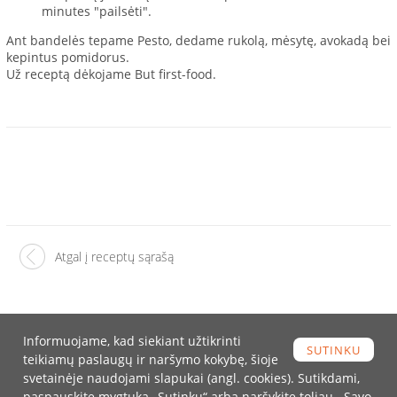
minutes "pailsėti".
Ant bandelės tepame Pesto, dedame rukolą, mėsytę, avokadą bei
kepintus pomidorus.
Už receptą dėkojame But first-food.
Atgal į receptų sąrašą
Informuojame, kad siekiant užtikrinti
SUTINKU
teikiamų paslaugų ir naršymo kokybę, šioje
Turite klausimų?
svetainėje naudojami slapukai (angl. cookies). Sutikdami,
paspauskite mygtuką „Sutinku“ arba naršykite toliau. Savo