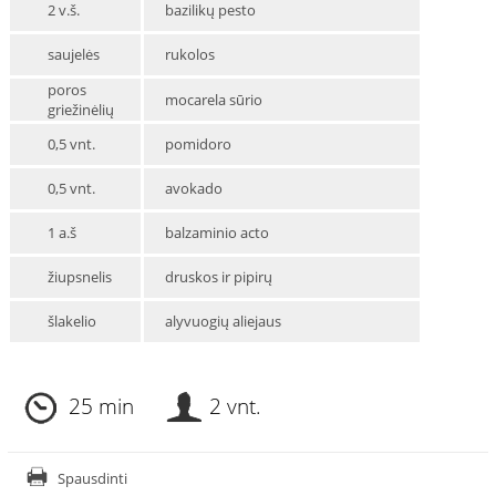
2 v.š.
bazilikų pesto
saujelės
rukolos
poros
mocarela sūrio
griežinėlių
0,5 vnt.
pomidoro
0,5 vnt.
avokado
1 a.š
balzaminio acto
žiupsnelis
druskos ir pipirų
šlakelio
alyvuogių aliejaus
25 min
2 vnt.
Spausdinti