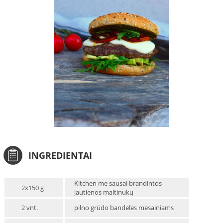
INGREDIENTAI
Kitchen me sausai brandintos
2x150 g
jautienos maltinukų
2 vnt.
pilno grūdo bandelės mėsainiams