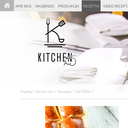
APIE MUS
NAUJIENOS
PRODUKCIJA
RECEPTAI
VIDEO RECEPT
Pradžia
/
Kitchen me
/
Receptai
/ JAUTIENA /