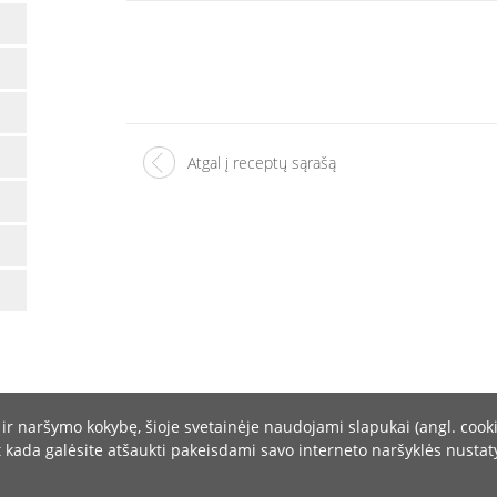
Atgal į receptų sąrašą
 ir naršymo kokybę, šioje svetainėje naudojami slapukai (angl. coo
t kada galėsite atšaukti pakeisdami savo interneto naršyklės nustat
 280185 Faks.: +370 37 280183 el.paštas: info@balticlarus.lt