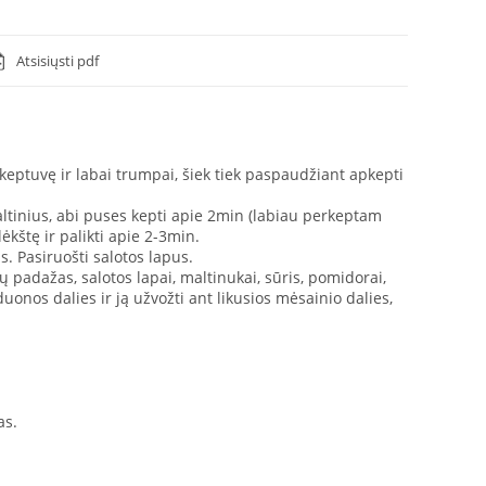
Atsisiųsti pdf
i keptuvę ir labai trumpai, šiek tiek paspaudžiant apkepti
maltinius, abi puses kepti apie 2min (labiau perkeptam
lėkštę ir palikti apie 2-3min.
s. Pasiruošti salotos lapus.
 padažas, salotos lapai, maltinukai, sūris, pomidorai,
duonos dalies ir ją užvožti ant likusios mėsainio dalies,
as.