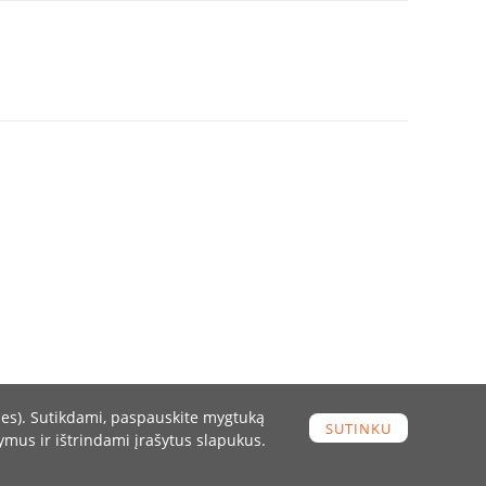
kies). Sutikdami, paspauskite mygtuką
SUTINKU
ymus ir ištrindami įrašytus slapukus.
Interneto svetainių kūrimas
:
Jauna reklama