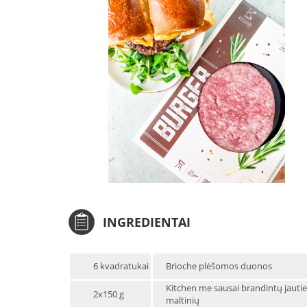
INGREDIENTAI
6 kvadratukai
Brioche plėšomos duonos
Kitchen me sausai brandintų jauti
2x150 g
maltinių