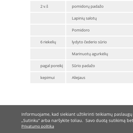
2 v.š
pomidorų padažo
Lapinių salotų
Pomidoro
6 riekelių
lydyto čederio sūrio
Marinuotų agurkėlių
pagal poreikį
Sūrio padažo
kepimui
Aliejaus
Informuojame, kad siekiant užtikrinti teikiamų paslaugų
„Sutinku“ arba naršykite toliau. Savo duotą sutikimą be
Privatumo politika
Turite klausimų?
Tel.: +370 37