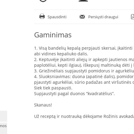
Spausdinti
Persiųsti draugui
Gaminimas
1. Visą bandelių kepalą perpjauti skersai, įkaitint
abi vidines kepaliuko dalis.
2. Keptuvėje įkaitinti aliejų ir apkepti jautienos 
paplotėliui, kepti ilgiau), iškepusį maltinuką dėti į 
3. Griežinėliais supjaustyti pomidorus ir agurkėliu
4. Sluoksniavimas: duona (apatinė dalis), pomidorų
pjaustyti agurkėliai, sūrio padažas ant viršutinės 
šiek tiek paspausti.
Supjaustyti pagal duonos “kvadratėlius”.
Skanaus!
Už receptą ir nuotrauką dėkojame Rožinis avokad
enos