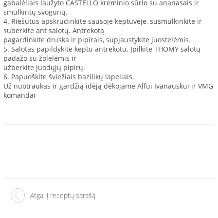
gabalėliais laužyto CASTELLO kreminio sūrio su ananasais ir
smulkintų svogūnų.
4. Riešutus apskrudinkite sausoje keptuvėje, susmulkinkite ir
suberkite ant salotų. Antrekotą
pagardinkite druska ir pipirais, supjaustykite juostelėmis.
5. Salotas papildykite keptu antrekotu. Įpilkite THOMY salotų
padažo su žolelėmis ir
užberkite juodųjų pipirų.
6. Papuoškite šviežiais bazilikų lapeliais.
Už nuotraukas ir gardžią idėją dėkojame Alfui Ivanauskui ir VMG
komandai
Atgal į receptų sąrašą