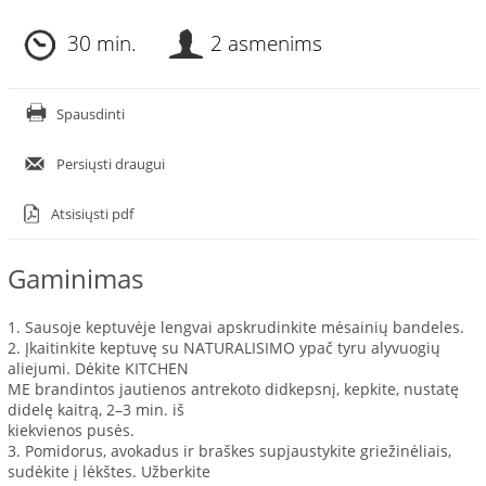
30 min.
2 asmenims
Spausdinti
Persiųsti draugui
Atsisiųsti pdf
Gaminimas
1. Sausoje keptuvėje lengvai apskrudinkite mėsainių bandeles.
2. Įkaitinkite keptuvę su NATURALISIMO ypač tyru alyvuogių
aliejumi. Dėkite KITCHEN
ME brandintos jautienos antrekoto didkepsnį, kepkite, nustatę
didelę kaitrą, 2–3 min. iš
kiekvienos pusės.
3. Pomidorus, avokadus ir braškes supjaustykite griežinėliais,
sudėkite į lėkštes. Užberkite