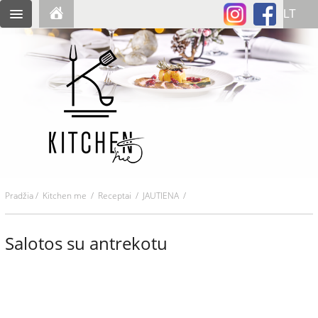
Pradžia
/
Kitchen me
/
Receptai
/ JAUTIENA /
Salotos su antrekotu