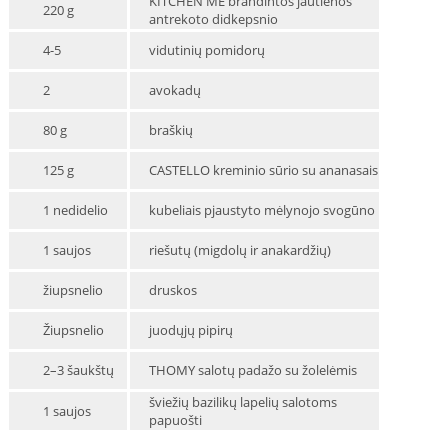
KITCHEN ME brandintos jautienos
220 g
antrekoto didkepsnio
4-5
vidutinių pomidorų
2
avokadų
80 g
braškių
125 g
CASTELLO kreminio sūrio su ananasais
1 nedidelio
kubeliais pjaustyto mėlynojo svogūno
1 saujos
riešutų (migdolų ir anakardžių)
žiupsnelio
druskos
Žiupsnelio
juodųjų pipirų
2–3 šaukštų
THOMY salotų padažo su žolelėmis
šviežių bazilikų lapelių salotoms
1 saujos
papuošti