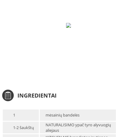
INGREDIENTAI
1
mėsainių bandelės
NATURALISIMO ypač tyro alyvuogių
1-2 šaukštų
aliejaus