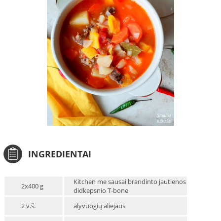
INGREDIENTAI
Kitchen me sausai brandinto jautienos
2x400 g
didkepsnio T-bone
2 v.š.
alyvuogių aliejaus