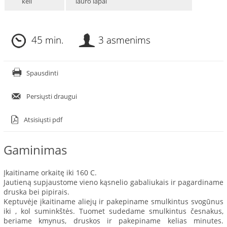
keli
lauro lapai
45 min.
3 asmenims
Spausdinti
Persiųsti draugui
Atsisiųsti pdf
Gaminimas
Įkaitiname orkaitę iki 160 C.
Jautieną supjaustome vieno kąsnelio gabaliukais ir pagardiname
druska bei pipirais.
Keptuvėje įkaitiname aliejų ir pakepiname smulkintus svogūnus
iki , kol suminkštės. Tuomet sudedame smulkintus česnakus,
beriame kmynus, druskos ir pakepiname kelias minutes.