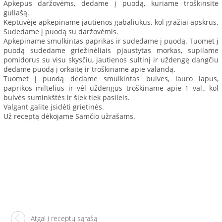
Apkepus daržovėms, dedame į puodą, kuriame troškinsite
guliašą.
Keptuvėje apkepiname jautienos gabaliukus, kol gražiai apskrus.
Sudedame į puodą su daržovėmis.
Apkepiname smulkintas paprikas ir sudedame į puodą. Tuomet į
puodą sudedame griežinėliais pjaustytas morkas, supilame
pomidorus su visu skysčiu, jautienos sultinį ir uždengę dangčiu
dedame puodą į orkaitę ir troškiname apie valandą.
Tuomet į puodą dedame smulkintas bulves, lauro lapus,
paprikos miltelius ir vėl uždengus troškiname apie 1 val., kol
bulvės suminkštės ir šiek tiek pasileis.
Valgant galite įsidėti grietinės.
Už receptą dėkojame Samčio užrašams.
Atgal į receptų sąrašą