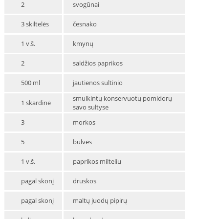
2
svogūnai
3 skiltelės
česnako
1 v.š.
kmynų
2
saldžios paprikos
500 ml
jautienos sultinio
smulkintų konservuotų pomidorų
1 skardinė
savo sultyse
3
morkos
5
bulvės
1 v.š.
paprikos miltelių
pagal skonį
druskos
pagal skonį
maltų juodų pipirų