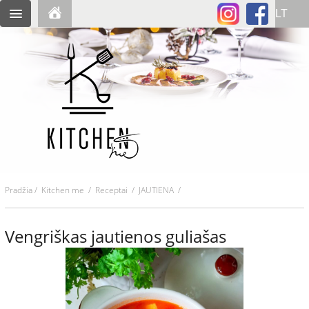
Pradžia
/
Kitchen me
/
Receptai
/ JAUTIENA /
Vengriškas jautienos guliašas