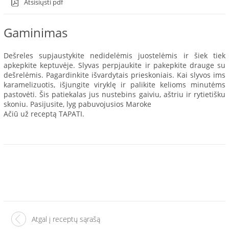
Atsisiųsti pdf
Gaminimas
Dešreles supjaustykite nedidelėmis juostelėmis ir šiek tiek
apkepkite keptuvėje. Slyvas perpjaukite ir pakepkite drauge su
dešrelėmis. Pagardinkite išvardytais prieskoniais. Kai slyvos ims
karamelizuotis, išjungite viryklę ir palikite kelioms minutėms
pastovėti. Šis patiekalas jus nustebins gaiviu, aštriu ir rytietišku
skoniu. Pasijusite, lyg pabuvojusios Maroke
Ačiū už receptą TAPATI.
Atgal į receptų sąrašą