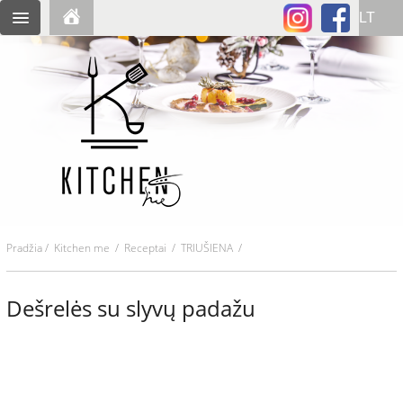
Pradžia
/
Kitchen me
/
Receptai
/ TRIUŠIENA /
Dešrelės su slyvų padažu