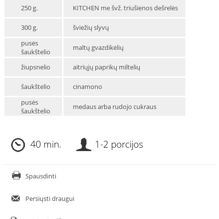
250 g.
KITCHEN me švž. triušienos dešrelės
300 g.
šviežių slyvų
pusės
maltų gvazdikėlių
šaukštelio
žiupsnelio
aitriųjų paprikų miltelių
šaukštelio
cinamono
pusės
medaus arba rudojo cukraus
šaukštelio
40 min.
1-2 porcijos
Spausdinti
Persiųsti draugui